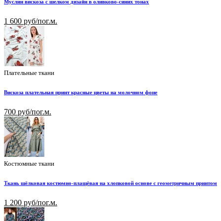
Муслин вискоза с шелком дизайн в оливково-синих тонах
1 600 руб/пог.м.
Плательные ткани
Вискоза плательная принт красные цветы на молочном фоне
700 руб/пог.м.
Костюмные ткани
Ткань шёлковая костюмно-плащёвая на хлопковой основе с геометричным принтом
1 200 руб/пог.м.