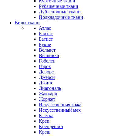
Курточные ткани
Рубашечные ткани
Дубленочные ткани
Подкладочные ткани
Виды ткани
Атлас
Бархат
Батист
Букле
Вельвет
Вышивка
Гобелен
Горох
Деворе
Джерси
Джинс
Диагональ
Жаккард
Жоржет
Искусственная кожа
Искусственный мех
Клетка
Креп
Крепдешин
Креш