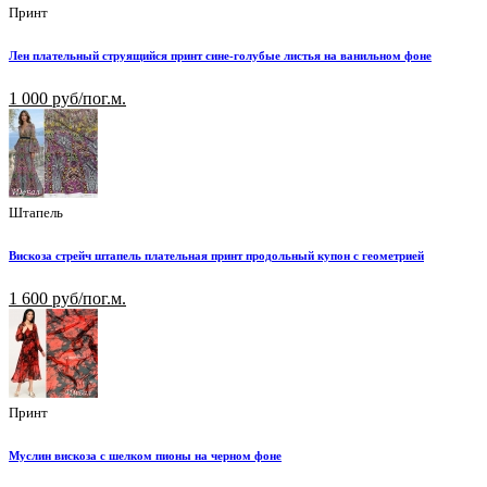
Принт
Лен плательный струящийся принт сине-голубые листья на ванильном фоне
1 000 руб/пог.м.
Штапель
Вискоза стрейч штапель плательная принт продольный купон с геометрией
1 600 руб/пог.м.
Принт
Муслин вискоза с шелком пионы на черном фоне