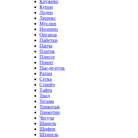
Кружево
Купон
Лоден
Люрекс
Муслин
Неопрен
Органза
Пайетки
Парча
Платок
Плиссе
Принт
Пье-де-пуль
Ратин
Сетка
Стрейч
Тафта
Твид
Тесьма
Трикотаж
Трикотин
Чесуча
Шанель
Шифон
Штапель