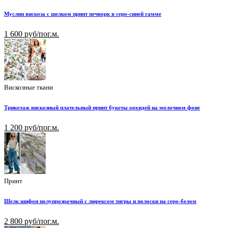
Муслин вискоза с шелком принт печворк в серо-синей гамме
1 600 руб/пог.м.
Вискозные ткани
Трикотаж вискозный плательный принт букеты орхидей на молочном фоне
1 200 руб/пог.м.
Принт
Шелк шифон полупрозрачный с люрексом тигры и полоски на серо-белом
2 800 руб/пог.м.