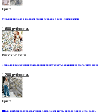
Принт
Муслин вискоза с шелком принт печворк в серо-синей гамме
1 600 руб/пог.м.
Вискозные ткани
Трикотаж вискозный плательный принт букеты орхидей на молочном фоне
1 200 руб/пог.м.
Принт
Шелк шифон полупрозрачный с люрексом тигры и полоски на серо-белом