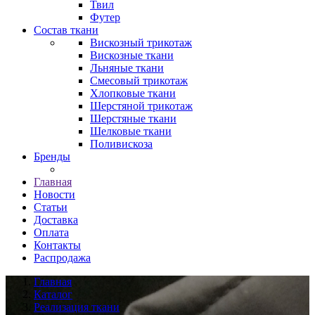
Твил
Футер
Состав ткани
Вискозный трикотаж
Вискозные ткани
Льняные ткани
Смесовый трикотаж
Хлопковые ткани
Шерстяной трикотаж
Шерстяные ткани
Шелковые ткани
Поливискоза
Бренды
Главная
Новости
Статьи
Доставка
Оплата
Контакты
Распродажа
Главная
Каталог
Реализация ткани