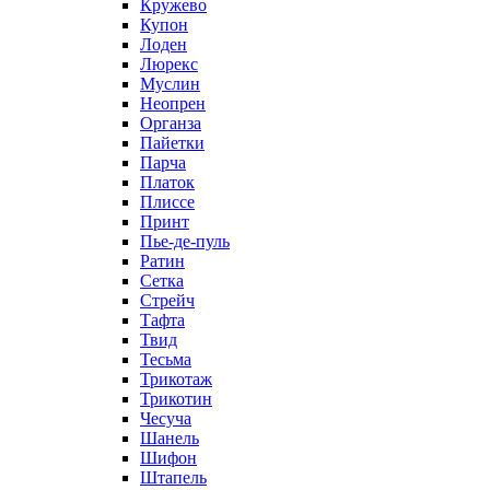
Кружево
Купон
Лоден
Люрекс
Муслин
Неопрен
Органза
Пайетки
Парча
Платок
Плиссе
Принт
Пье-де-пуль
Ратин
Сетка
Стрейч
Тафта
Твид
Тесьма
Трикотаж
Трикотин
Чесуча
Шанель
Шифон
Штапель