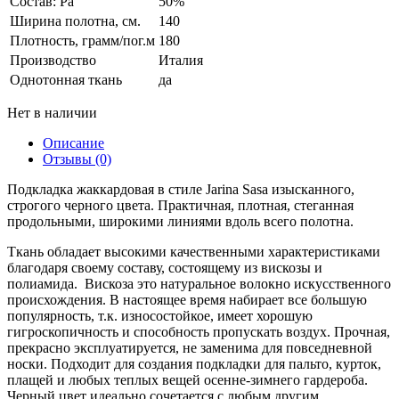
Состав: Pa
50%
Ширина полотна, см.
140
Плотность, грамм/пог.м
180
Производство
Италия
Однотонная ткань
да
Нет в наличии
Описание
Отзывы (0)
Подкладка жаккардовая в стиле Jarina Sasa изысканного,
строгого черного цвета. Практичная, плотная, стеганная
продольными, широкими линиями вдоль всего полотна.
Ткань обладает высокими качественными характеристиками
благодаря своему составу, состоящему из вискозы и
полиамида. Вискоза это натуральное волокно искусственного
происхождения. В настоящее время набирает все большую
популярность, т.к. износостойкое, имеет хорошую
гигроскопичность и способность пропускать воздух. Прочная,
прекрасно эксплуатируется, не заменима для повседневной
носки. Подходит для создания подкладки для пальто, курток,
плащей и любых теплых вещей осенне-зимнего гардероба.
Черный цвет идеально сочетается c любым другим.