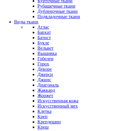
Курточные ткани
Рубашечные ткани
Дубленочные ткани
Подкладочные ткани
Виды ткани
Атлас
Бархат
Батист
Букле
Вельвет
Вышивка
Гобелен
Горох
Деворе
Джерси
Джинс
Диагональ
Жаккард
Жоржет
Искусственная кожа
Искусственный мех
Клетка
Креп
Крепдешин
Креш