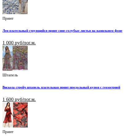
Принт
Лен плательный струящийся принт сине-голубые листья на ванильном фоне
1 000 руб/пог.м.
Штапель
Вискоза стрейч штапель плательная принт продольный купон с геометрией
1 600 руб/пог.м.
Принт