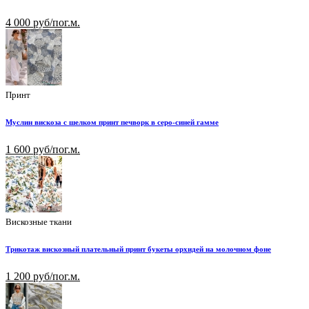
4 000 руб/пог.м.
Принт
Муслин вискоза с шелком принт печворк в серо-синей гамме
1 600 руб/пог.м.
Вискозные ткани
Трикотаж вискозный плательный принт букеты орхидей на молочном фоне
1 200 руб/пог.м.