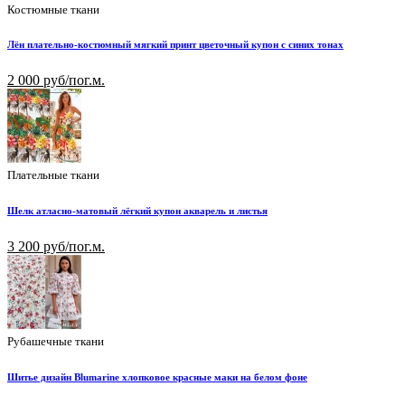
Костюмные ткани
Лён плательно-костюмный мягкий принт цветочный купон с синих тонах
2 000 руб/пог.м.
Плательные ткани
Шелк атласно-матовый лёгкий купон акварель и листья
3 200 руб/пог.м.
Рубашечные ткани
Шитье дизайн Blumarine хлопковое красные маки на белом фоне