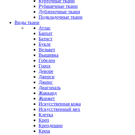
Курточные ткани
Рубашечные ткани
Дубленочные ткани
Подкладочные ткани
Виды ткани
Атлас
Бархат
Батист
Букле
Вельвет
Вышивка
Гобелен
Горох
Деворе
Джерси
Джинс
Диагональ
Жаккард
Жоржет
Искусственная кожа
Искусственный мех
Клетка
Креп
Крепдешин
Креш