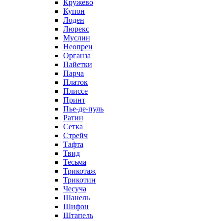
Кружево
Купон
Лоден
Люрекс
Муслин
Неопрен
Органза
Пайетки
Парча
Платок
Плиссе
Принт
Пье-де-пуль
Ратин
Сетка
Стрейч
Тафта
Твид
Тесьма
Трикотаж
Трикотин
Чесуча
Шанель
Шифон
Штапель