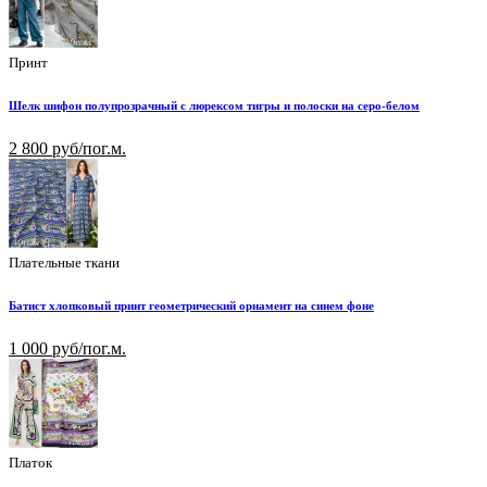
Принт
Шелк шифон полупрозрачный с люрексом тигры и полоски на серо-белом
2 800 руб/пог.м.
Плательные ткани
Батист хлопковый принт геометрический орнамент на синем фоне
1 000 руб/пог.м.
Платок