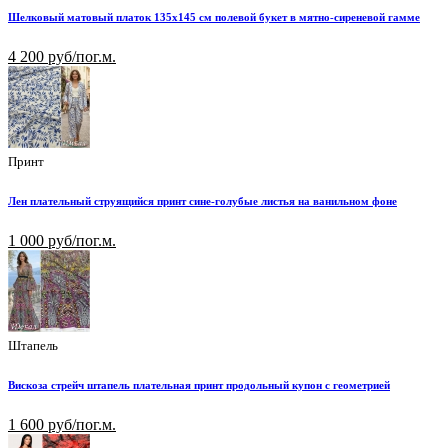
Шелковый матовый платок 135х145 см полевой букет в мятно-сиреневой гамме
4 200 руб/пог.м.
Принт
Лен плательный струящийся принт сине-голубые листья на ванильном фоне
1 000 руб/пог.м.
Штапель
Вискоза стрейч штапель плательная принт продольный купон с геометрией
1 600 руб/пог.м.