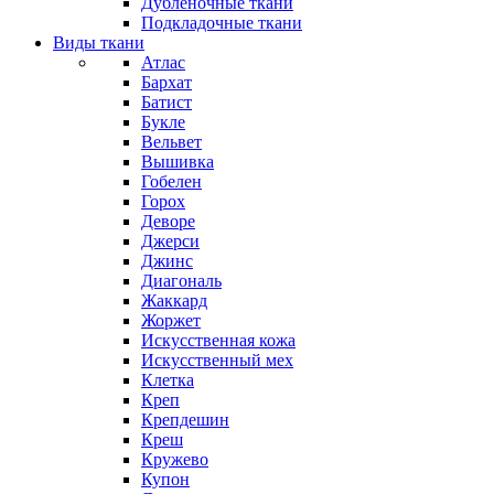
Дубленочные ткани
Подкладочные ткани
Виды ткани
Атлас
Бархат
Батист
Букле
Вельвет
Вышивка
Гобелен
Горох
Деворе
Джерси
Джинс
Диагональ
Жаккард
Жоржет
Искусственная кожа
Искусственный мех
Клетка
Креп
Крепдешин
Креш
Кружево
Купон