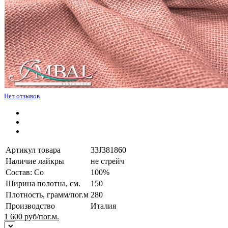
Нет отзывов
Артикул товара
33J381860
Наличие лайкры
не стрейч
Состав: Co
100%
Ширина полотна, см.
150
Плотность, грамм/пог.м
280
Производство
Италия
1 600
руб/пог.м.