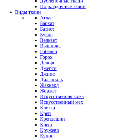
Дубленочные ткани
Подкладочные ткани
Виды ткани
Атлас
Бархат
Батист
Букле
Вельвет
Вышивка
Гобелен
Горох
Деворе
Джерси
Джинс
Диагональ
Жаккард
Жоржет
Искусственная кожа
Искусственный мех
Клетка
Креп
Крепдешин
Креш
Кружево
Купон