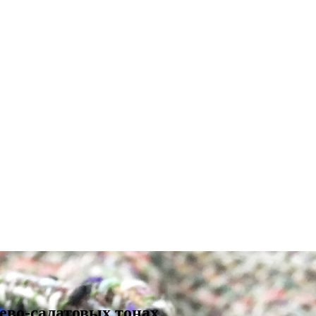
ево-салатовых тонах