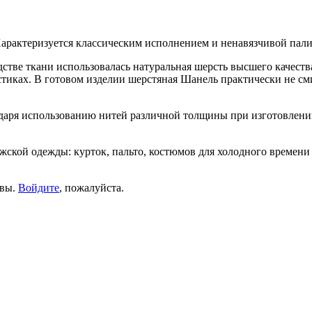
Характеризуется классическим исполнением и ненавязчивой пал
стве ткани использовалась натуральная шерсть высшего качества
стиках. В готовом изделии шерстяная Шанель практически не сми
даря использованию нитей различной толщины при изготовлении
жской одежды: курток, пальто, костюмов для холодного времени
ывы.
Войдите
, пожалуйста.