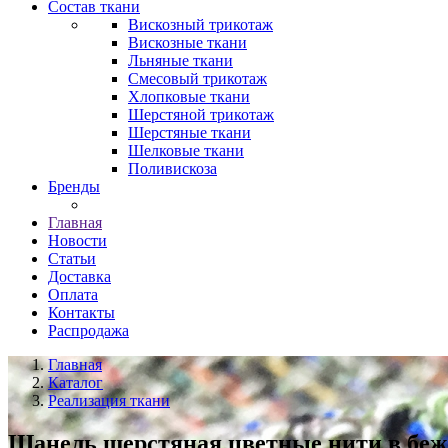
Состав ткани
Вискозный трикотаж
Вискозные ткани
Льняные ткани
Смесовый трикотаж
Хлопковые ткани
Шерстяной трикотаж
Шерстяные ткани
Шелковые ткани
Поливискоза
Бренды
Главная
Новости
Статьи
Доставка
Оплата
Контакты
Распродажа
Главная
Каталог
Реализация ткани
Шанель шерстяная цветные нити в беж