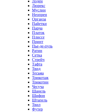
Лоден
Люрекс
Муслин
Неопрен
Органза
Пайетки
Парча
Платок
Плиссе
Принт
Пье-де-пуль
Ратин
Сетка
Стрейч
Тафта
Твид
Тесьма
Трикотаж
Трикотин
Чесуча
Шанель
Шифон
Штапель
Твил
Футер