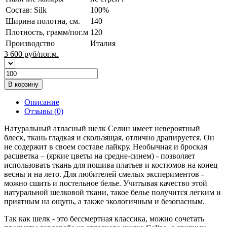
Состав: Silk
100%
Ширина полотна, см.
140
Плотность, грамм/пог.м
120
Производство
Италия
3 600
руб/пог.м.
В корзину
Описание
Отзывы (0)
Натуральный атласный шелк Селин имеет невероятный
блеск, ткань гладкая и скользящая, отлично драпируется. Он
не содержит в своем составе лайкру. Необычная и броская
расцветка – (яркие цветы на средне-синем) - позволяет
использовать ткань для пошива платьев и костюмов на конец
весны и на лето. Для любителей смелых экспериментов -
можно сшить и постельное белье. Учитывая качество этой
натуральной шелковой ткани, такое белье получится легким и
приятным на ощупь, а также экологичным и безопасным.
Так как шелк - это бессмертная классика, можно сочетать