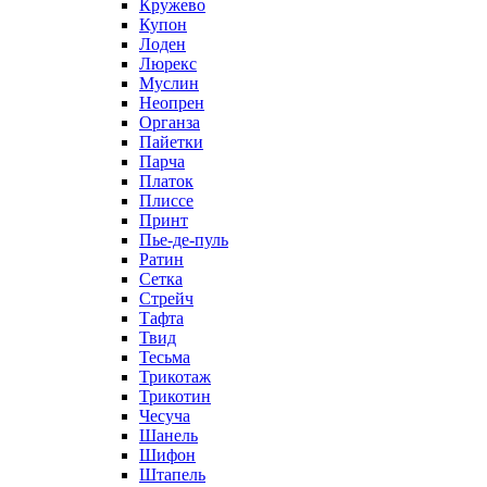
Кружево
Купон
Лоден
Люрекс
Муслин
Неопрен
Органза
Пайетки
Парча
Платок
Плиссе
Принт
Пье-де-пуль
Ратин
Сетка
Стрейч
Тафта
Твид
Тесьма
Трикотаж
Трикотин
Чесуча
Шанель
Шифон
Штапель