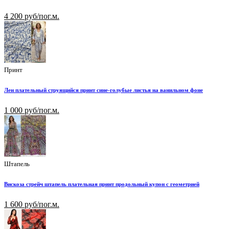
4 200 руб/пог.м.
Принт
Лен плательный струящийся принт сине-голубые листья на ванильном фоне
1 000 руб/пог.м.
Штапель
Вискоза стрейч штапель плательная принт продольный купон с геометрией
1 600 руб/пог.м.