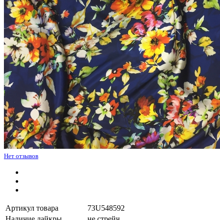
Нет отзывов
Артикул товара
73U548592
Наличие лайкры
не стрейч