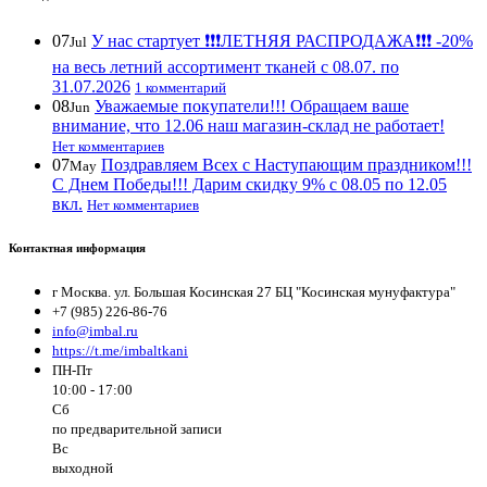
07
У нас стартует ❗️❗️❗️ЛЕТНЯЯ РАСПРОДАЖА❗️❗️❗️ -20%
Jul
на весь летний ассортимент тканей с 08.07. по
31.07.2026
1 комментарий
08
Уважаемые покупатели!!! Обращаем ваше
Jun
внимание, что 12.06 наш магазин-склад не работает!
Нет комментариев
07
Поздравляем Всех с Наступающим праздником!!!
May
С Днем Победы!!! Дарим скидку 9% с 08.05 по 12.05
вкл.
Нет комментариев
Контактная информация
г Москва. ул. Большая Косинская 27 БЦ "Косинская мунуфактура"
+7 (985) 226-86-76
info@imbal.ru
https://t.me/imbaltkani
ПН-Пт
10:00 - 17:00
Сб
по предварительной записи
Вс
выходной