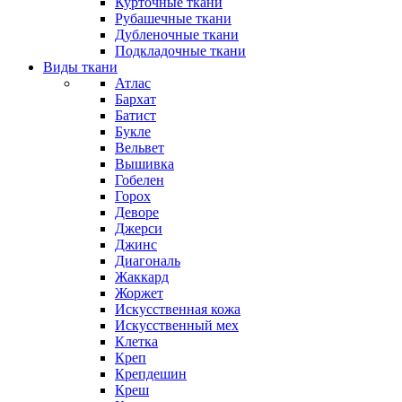
Курточные ткани
Рубашечные ткани
Дубленочные ткани
Подкладочные ткани
Виды ткани
Атлас
Бархат
Батист
Букле
Вельвет
Вышивка
Гобелен
Горох
Деворе
Джерси
Джинс
Диагональ
Жаккард
Жоржет
Искусственная кожа
Искусственный мех
Клетка
Креп
Крепдешин
Креш