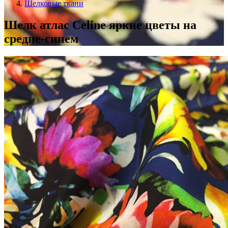
Шелковые ткани
Шелк атлас Celine яркие цветы на
средне-синем