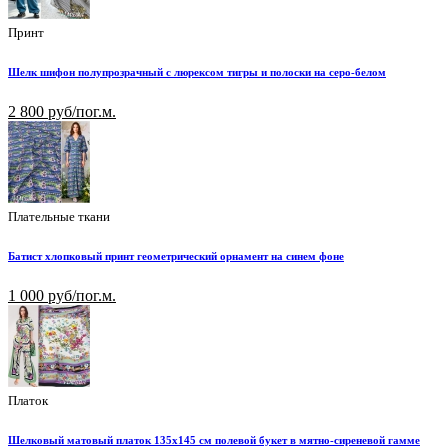
Принт
Шелк шифон полупрозрачный с люрексом тигры и полоски на серо-белом
2 800 руб/пог.м.
Плательные ткани
Батист хлопковый принт геометрический орнамент на синем фоне
1 000 руб/пог.м.
Платок
Шелковый матовый платок 135х145 см полевой букет в мятно-сиреневой гамме