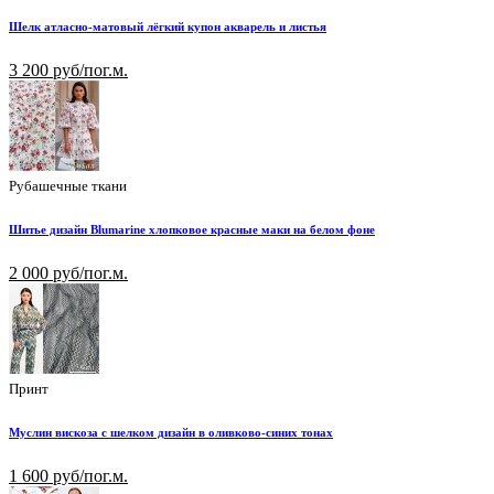
Шелк атласно-матовый лёгкий купон акварель и листья
3 200 руб/пог.м.
Рубашечные ткани
Шитье дизайн Blumarine хлопковое красные маки на белом фоне
2 000 руб/пог.м.
Принт
Муслин вискоза с шелком дизайн в оливково-синих тонах
1 600 руб/пог.м.