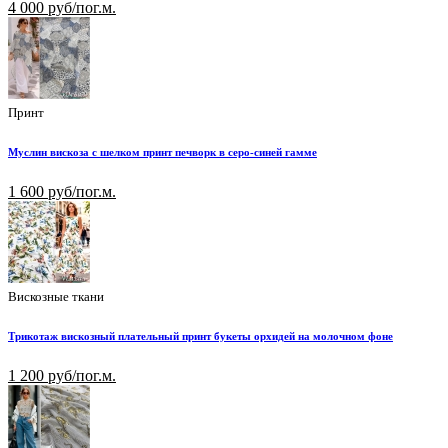
4 000 руб/пог.м.
Принт
Муслин вискоза с шелком принт печворк в серо-синей гамме
1 600 руб/пог.м.
Вискозные ткани
Трикотаж вискозный плательный принт букеты орхидей на молочном фоне
1 200 руб/пог.м.