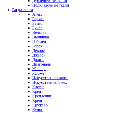
Дубленочные ткани
Подкладочные ткани
Виды ткани
Атлас
Бархат
Батист
Букле
Вельвет
Вышивка
Гобелен
Горох
Деворе
Джерси
Джинс
Диагональ
Жаккард
Жоржет
Искусственная кожа
Искусственный мех
Клетка
Креп
Крепдешин
Креш
Кружево
Купон