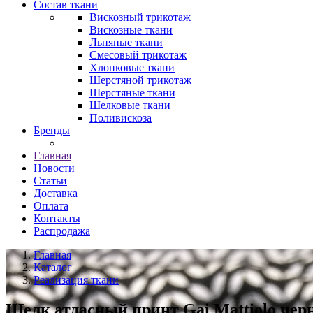
Состав ткани
Вискозный трикотаж
Вискозные ткани
Льняные ткани
Смесовый трикотаж
Хлопковые ткани
Шерстяной трикотаж
Шерстяные ткани
Шелковые ткани
Поливискоза
Бренды
Главная
Новости
Статьи
Доставка
Оплата
Контакты
Распродажа
Главная
Каталог
Реализация ткани
Шелк атласный принт Gai Mattiolo чер