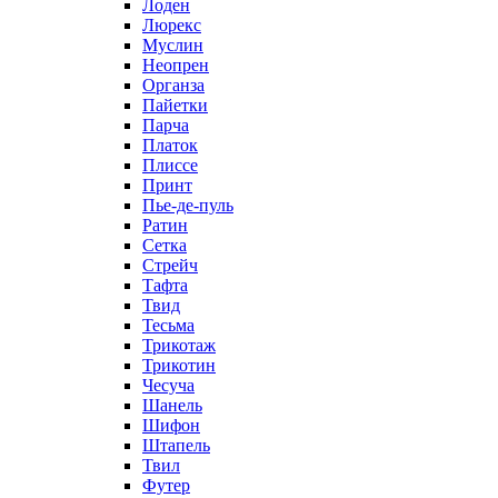
Лоден
Люрекс
Муслин
Неопрен
Органза
Пайетки
Парча
Платок
Плиссе
Принт
Пье-де-пуль
Ратин
Сетка
Стрейч
Тафта
Твид
Тесьма
Трикотаж
Трикотин
Чесуча
Шанель
Шифон
Штапель
Твил
Футер