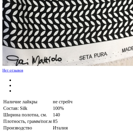
Нет отзывов
Наличие лайкры
не стрейч
Состав: Silk
100%
Ширина полотна, см.
140
Плотность, грамм/пог.м
85
Производство
Италия