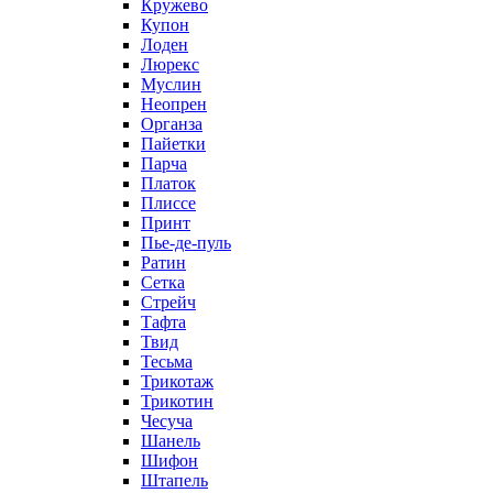
Кружево
Купон
Лоден
Люрекс
Муслин
Неопрен
Органза
Пайетки
Парча
Платок
Плиссе
Принт
Пье-де-пуль
Ратин
Сетка
Стрейч
Тафта
Твид
Тесьма
Трикотаж
Трикотин
Чесуча
Шанель
Шифон
Штапель