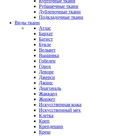
Курточные ткани
Рубашечные ткани
Дубленочные ткани
Подкладочные ткани
Виды ткани
Атлас
Бархат
Батист
Букле
Вельвет
Вышивка
Гобелен
Горох
Деворе
Джерси
Джинс
Диагональ
Жаккард
Жоржет
Искусственная кожа
Искусственный мех
Клетка
Креп
Крепдешин
Креш