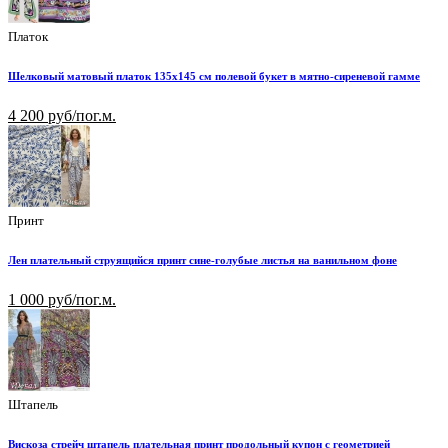
Платок
Шелковый матовый платок 135х145 см полевой букет в мятно-сиреневой гамме
4 200 руб/пог.м.
Принт
Лен плательный струящийся принт сине-голубые листья на ванильном фоне
1 000 руб/пог.м.
Штапель
Вискоза стрейч штапель плательная принт продольный купон с геометрией