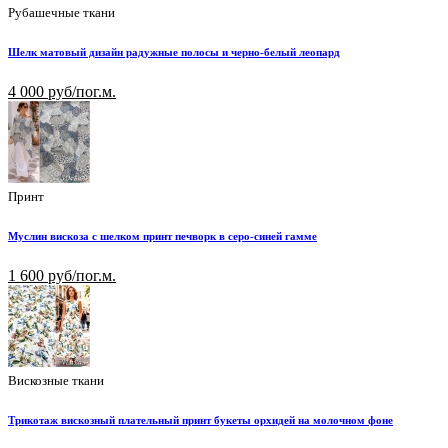
Рубашечные ткани
Шелк матовый дизайн радужные полосы и черно-белый леопард
4 000 руб/пог.м.
Принт
Муслин вискоза с шелком принт печворк в серо-синей гамме
1 600 руб/пог.м.
Вискозные ткани
Трикотаж вискозный плательный принт букеты орхидей на молочном фоне