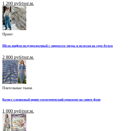
1 200 руб/пог.м.
Принт
Шелк шифон полупрозрачный с люрексом тигры и полоски на серо-белом
2 800 руб/пог.м.
Плательные ткани
Батист хлопковый принт геометрический орнамент на синем фоне
1 000 руб/пог.м.