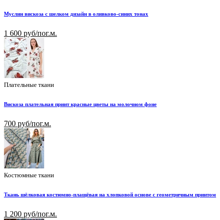
Муслин вискоза с шелком дизайн в оливково-синих тонах
1 600 руб/пог.м.
Плательные ткани
Вискоза плательная принт красные цветы на молочном фоне
700 руб/пог.м.
Костюмные ткани
Ткань шёлковая костюмно-плащёвая на хлопковой основе с геометричным принтом
1 200 руб/пог.м.