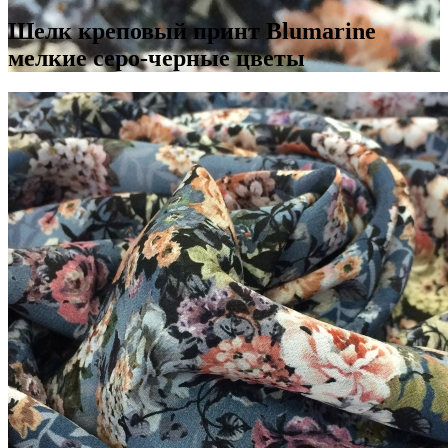
Шелк креповый принт Blumarine
мелкие серо-черные цветы