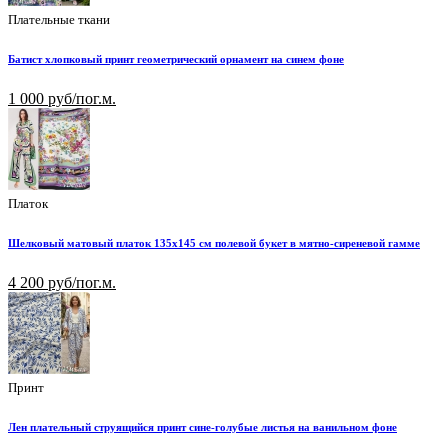
Плательные ткани
Батист хлопковый принт геометрический орнамент на синем фоне
1 000 руб/пог.м.
Платок
Шелковый матовый платок 135х145 см полевой букет в мятно-сиреневой гамме
4 200 руб/пог.м.
Принт
Лен плательный струящийся принт сине-голубые листья на ванильном фоне