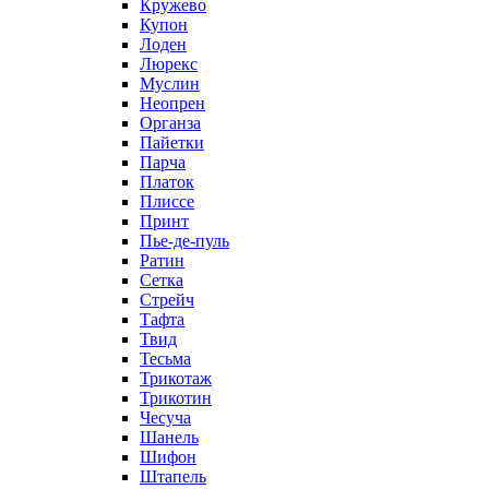
Кружево
Купон
Лоден
Люрекс
Муслин
Неопрен
Органза
Пайетки
Парча
Платок
Плиссе
Принт
Пье-де-пуль
Ратин
Сетка
Стрейч
Тафта
Твид
Тесьма
Трикотаж
Трикотин
Чесуча
Шанель
Шифон
Штапель