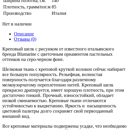
Ширина полотна, см.
140
Плотность, грамм/пог.м
85
Производство
Италия
Нет в наличии
Описание
Отзывы (0)
Креповый шелк c рисунком от известного итальянского
бренда Blumarine c цветочным орнаментом пастельных
оттенков на серо-черном фоне.
Шелковая ткань c креповой круткой волокон сейчас набирает
все большую популярность. Рельефная, волнистая
поверхность получается благодаря различному
мелкоузорчатому переплетению нитей. Креповый шелк
прекрасно драпируется, имеет хорошую плотность, при этом
достаточно тонкий. Прочный, износостойкий, обладает
низкой сминаемостью. Креповые ткани отличаются
устойчивостью к выцветанию. Яркость и насыщенность
цветовой палитры долго сохраняет свой первозданный
внешний вид.
Все креповые материалы подвержены усадке, что необходимо