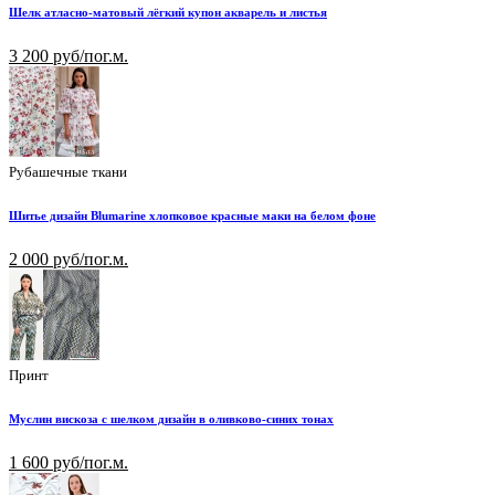
Шелк атласно-матовый лёгкий купон акварель и листья
3 200 руб/пог.м.
Рубашечные ткани
Шитье дизайн Blumarine хлопковое красные маки на белом фоне
2 000 руб/пог.м.
Принт
Муслин вискоза с шелком дизайн в оливково-синих тонах
1 600 руб/пог.м.