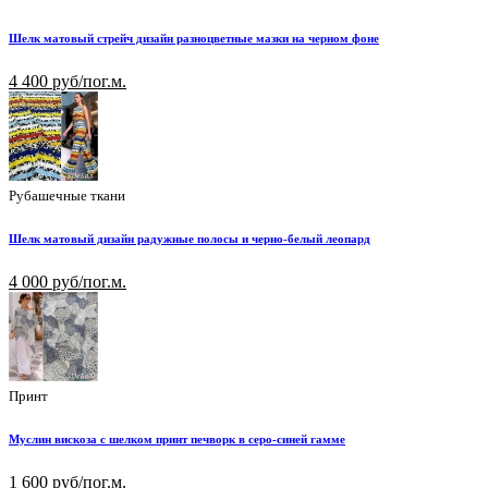
Шелк матовый стрейч дизайн разноцветные мазки на черном фоне
4 400 руб/пог.м.
Рубашечные ткани
Шелк матовый дизайн радужные полосы и черно-белый леопард
4 000 руб/пог.м.
Принт
Муслин вискоза с шелком принт печворк в серо-синей гамме
1 600 руб/пог.м.