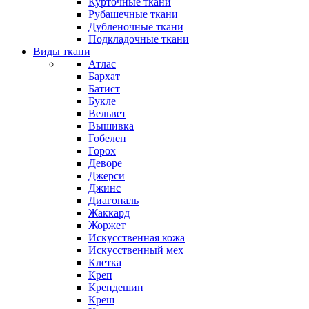
Курточные ткани
Рубашечные ткани
Дубленочные ткани
Подкладочные ткани
Виды ткани
Атлас
Бархат
Батист
Букле
Вельвет
Вышивка
Гобелен
Горох
Деворе
Джерси
Джинс
Диагональ
Жаккард
Жоржет
Искусственная кожа
Искусственный мех
Клетка
Креп
Крепдешин
Креш