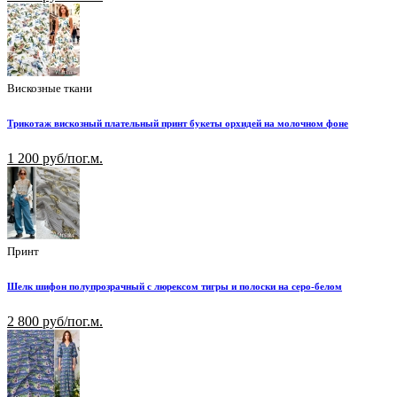
Вискозные ткани
Трикотаж вискозный плательный принт букеты орхидей на молочном фоне
1 200 руб/пог.м.
Принт
Шелк шифон полупрозрачный с люрексом тигры и полоски на серо-белом
2 800 руб/пог.м.