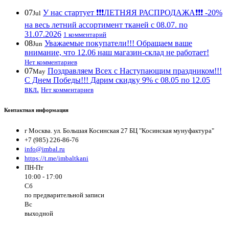
07
У нас стартует ❗️❗️❗️ЛЕТНЯЯ РАСПРОДАЖА❗️❗️❗️ -20%
Jul
на весь летний ассортимент тканей с 08.07. по
31.07.2026
1 комментарий
08
Уважаемые покупатели!!! Обращаем ваше
Jun
внимание, что 12.06 наш магазин-склад не работает!
Нет комментариев
07
Поздравляем Всех с Наступающим праздником!!!
May
С Днем Победы!!! Дарим скидку 9% с 08.05 по 12.05
вкл.
Нет комментариев
Контактная информация
г Москва. ул. Большая Косинская 27 БЦ "Косинская мунуфактура"
+7 (985) 226-86-76
info@imbal.ru
https://t.me/imbaltkani
ПН-Пт
10:00 - 17:00
Сб
по предварительной записи
Вс
выходной