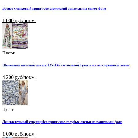
Батист хлопковый принт геометрический орнамент на синем фоне
1 000 руб/пог.м.
Платок
Шелковый матовый платок 135х145 см полевой букет в мятно-сиреневой гамме
4 200 руб/пог.м.
Принт
Лен плательный струящийся принт сине-голубые листья на ванильном фоне
1 000 руб/пог.м.