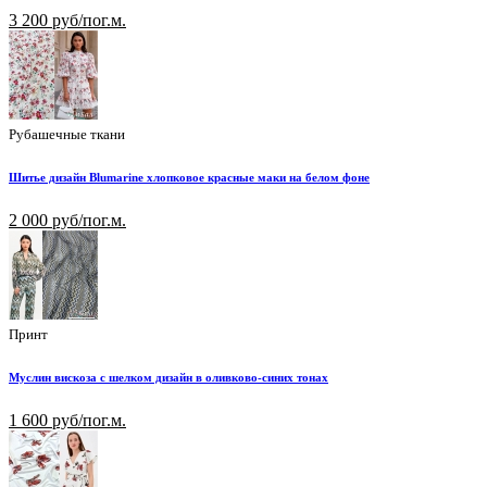
3 200 руб/пог.м.
Рубашечные ткани
Шитье дизайн Blumarine хлопковое красные маки на белом фоне
2 000 руб/пог.м.
Принт
Муслин вискоза с шелком дизайн в оливково-синих тонах
1 600 руб/пог.м.