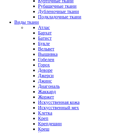
Курточные ткани
Рубашечные ткани
Дубленочные ткани
Подкладочные ткани
Виды ткани
Атлас
Бархат
Батист
Букле
Вельвет
Вышивка
Гобелен
Горох
Деворе
Джерси
Джинс
Диагональ
Жаккард
Жоржет
Искусственная кожа
Искусственный мех
Клетка
Креп
Крепдешин
Креш