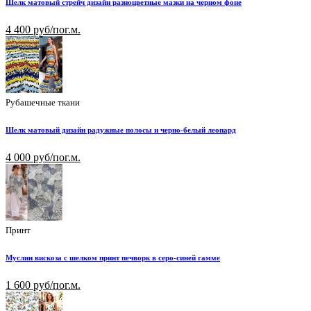
Шелк матовый стрейч дизайн разноцветные мазки на черном фоне
4 400 руб/пог.м.
Рубашечные ткани
Шелк матовый дизайн радужные полосы и черно-белый леопард
4 000 руб/пог.м.
Принт
Муслин вискоза с шелком принт печворк в серо-синей гамме
1 600 руб/пог.м.