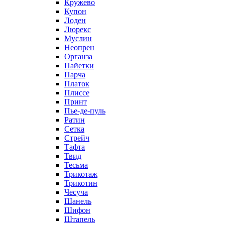
Кружево
Купон
Лоден
Люрекс
Муслин
Неопрен
Органза
Пайетки
Парча
Платок
Плиссе
Принт
Пье-де-пуль
Ратин
Сетка
Стрейч
Тафта
Твид
Тесьма
Трикотаж
Трикотин
Чесуча
Шанель
Шифон
Штапель