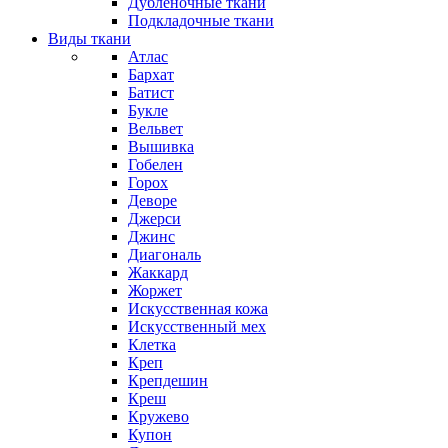
Дубленочные ткани
Подкладочные ткани
Виды ткани
Атлас
Бархат
Батист
Букле
Вельвет
Вышивка
Гобелен
Горох
Деворе
Джерси
Джинс
Диагональ
Жаккард
Жоржет
Искусственная кожа
Искусственный мех
Клетка
Креп
Крепдешин
Креш
Кружево
Купон