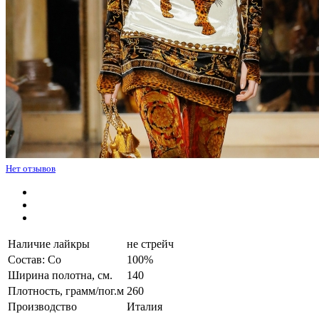
Нет отзывов
Наличие лайкры
не стрейч
Состав: Co
100%
Ширина полотна, см.
140
Плотность, грамм/пог.м
260
Производство
Италия