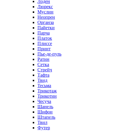
Лоден
Люрекс
Муслин
Неопрен
Органза
Пайетки
Парча
Платок
Плиссе
Принт
Пье-де-пуль
Ратин
Сетка
Стрейч
Тафта
Твид
Тесьма
Трикотаж
Трикотин
Чесуча
Шанель
Шифон
Штапель
Твил
Футер