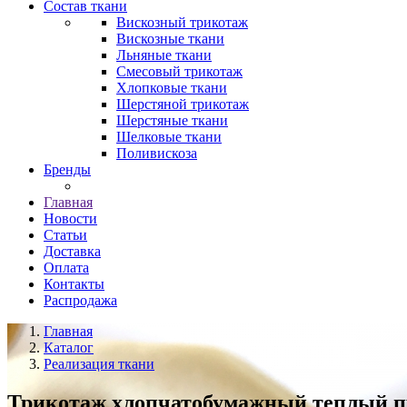
Состав ткани
Вискозный трикотаж
Вискозные ткани
Льняные ткани
Смесовый трикотаж
Хлопковые ткани
Шерстяной трикотаж
Шерстяные ткани
Шелковые ткани
Поливискоза
Бренды
Главная
Новости
Статьи
Доставка
Оплата
Контакты
Распродажа
Главная
Каталог
Реализация ткани
Трикотаж хлопчатобумажный теплый при