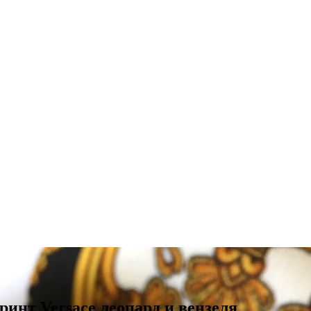
нт Versace леопард и вензеля