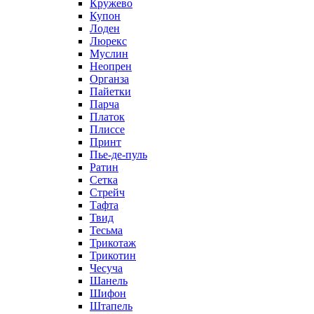
Кружево
Купон
Лоден
Люрекс
Муслин
Неопрен
Органза
Пайетки
Парча
Платок
Плиссе
Принт
Пье-де-пуль
Ратин
Сетка
Стрейч
Тафта
Твид
Тесьма
Трикотаж
Трикотин
Чесуча
Шанель
Шифон
Штапель