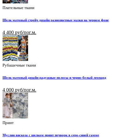
Плательные ткани
Шелк матовый стрейч дизайн разноцветные мазки на черном фоне
4 400 руб/пог.м.
Рубашечные ткани
Шелк матовый дизайн радужные полосы и черно-белый леопард
4 000 руб/пог.м.
Принт
Муслин вискоза с шелком принт печворк в серо-синей гамме