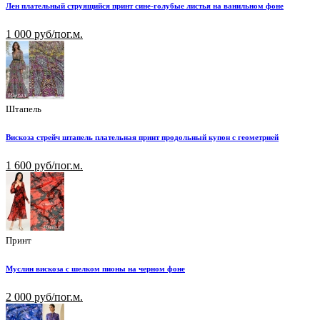
Лен плательный струящийся принт сине-голубые листья на ванильном фоне
1 000 руб/пог.м.
Штапель
Вискоза стрейч штапель плательная принт продольный купон с геометрией
1 600 руб/пог.м.
Принт
Муслин вискоза с шелком пионы на черном фоне
2 000 руб/пог.м.