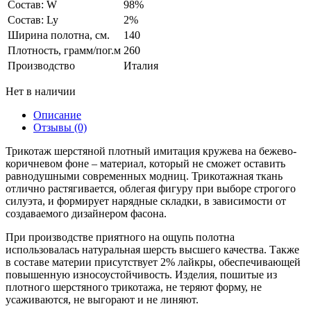
Состав: W
98%
Состав: Ly
2%
Ширина полотна, см.
140
Плотность, грамм/пог.м
260
Производство
Италия
Нет в наличии
Описание
Отзывы (0)
Трикотаж шерстяной плотный имитация кружева на бежево-
коричневом фоне – материал, который не сможет оставить
равнодушными современных модниц. Трикотажная ткань
отлично растягивается, облегая фигуру при выборе строгого
силуэта, и формирует нарядные складки, в зависимости от
создаваемого дизайнером фасона.
При производстве приятного на ощупь полотна
использовалась натуральная шерсть высшего качества. Также
в составе материи присутствует 2% лайкры, обеспечивающей
повышенную износоустойчивость. Изделия, пошитые из
плотного шерстяного трикотажа, не теряют форму, не
усаживаются, не выгорают и не линяют.