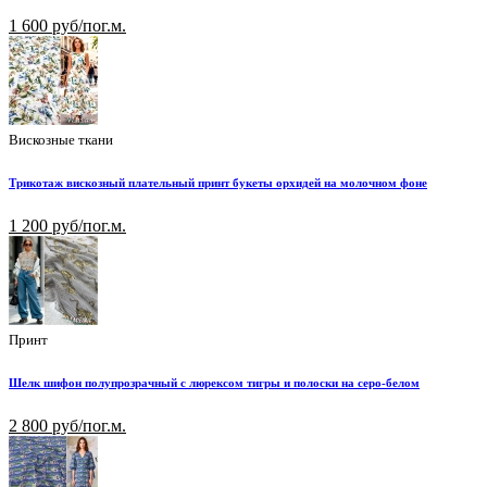
1 600 руб/пог.м.
Вискозные ткани
Трикотаж вискозный плательный принт букеты орхидей на молочном фоне
1 200 руб/пог.м.
Принт
Шелк шифон полупрозрачный с люрексом тигры и полоски на серо-белом
2 800 руб/пог.м.