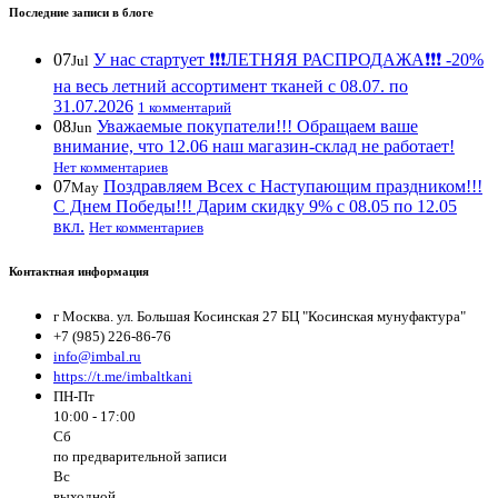
Последние записи в блоге
07
У нас стартует ❗️❗️❗️ЛЕТНЯЯ РАСПРОДАЖА❗️❗️❗️ -20%
Jul
на весь летний ассортимент тканей с 08.07. по
31.07.2026
1 комментарий
08
Уважаемые покупатели!!! Обращаем ваше
Jun
внимание, что 12.06 наш магазин-склад не работает!
Нет комментариев
07
Поздравляем Всех с Наступающим праздником!!!
May
С Днем Победы!!! Дарим скидку 9% с 08.05 по 12.05
вкл.
Нет комментариев
Контактная информация
г Москва. ул. Большая Косинская 27 БЦ "Косинская мунуфактура"
+7 (985) 226-86-76
info@imbal.ru
https://t.me/imbaltkani
ПН-Пт
10:00 - 17:00
Сб
по предварительной записи
Вс
выходной