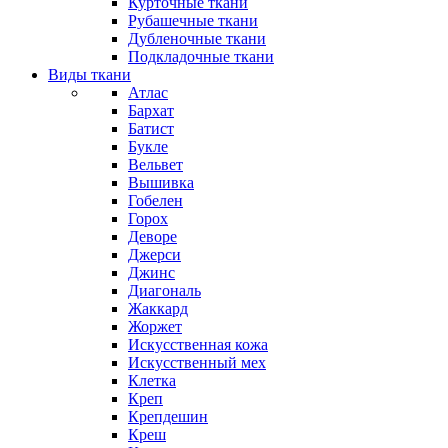
Курточные ткани
Рубашечные ткани
Дубленочные ткани
Подкладочные ткани
Виды ткани
Атлас
Бархат
Батист
Букле
Вельвет
Вышивка
Гобелен
Горох
Деворе
Джерси
Джинс
Диагональ
Жаккард
Жоржет
Искусственная кожа
Искусственный мех
Клетка
Креп
Крепдешин
Креш