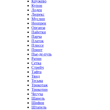
Кружево
Купон
Лоден
Люрекс
Муслин
Неопрен
Органза
Пайетки
Парча
Платок
Плиссе
Принт
Пье-де-пуль
Ратин
Сетка
Стрейч
Тафта
Твид
Тесьма
Трикотаж
Трикотин
Чесуча
Шанель
Шифон
Штапель