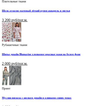
Плательные ткани
Шелк атласно-матовый лёгкий купон акварель и листья
3 200 руб/пог.м.
Рубашечные ткани
Шитье дизайн Blumarine хлопковое красные маки на белом фоне
2 000 руб/пог.м.
Принт
Муслин вискоза с шелком дизайн в оливково-синих тонах