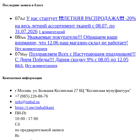
Последние записи в блоге
07
У нас стартует ❗️❗️❗️ЛЕТНЯЯ РАСПРОДАЖА❗️❗️❗️ -20%
Jul
на весь летний ассортимент тканей с 08.07. по
31.07.2026
1 комментарий
08
Уважаемые покупатели!!! Обращаем ваше
Jun
внимание, что 12.06 наш магазин-склад не работает!
Нет комментариев
07
Поздравляем Всех с Наступающим праздником!!!
May
С Днем Победы!!! Дарим скидку 9% с 08.05 по 12.05
вкл.
Нет комментариев
Контактная информация
г Москва. ул. Большая Косинская 27 БЦ "Косинская мунуфактура"
+7 (985) 226-86-76
info@imbal.ru
https://t.me/imbaltkani
ПН-Пт
10:00 - 17:00
Сб
по предварительной записи
Вс