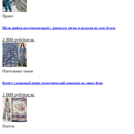
Принт
Шелк шифон полупрозрачный с люрексом тигры и полоски на серо-белом
2 800 руб/пог.м.
Плательные ткани
Батист хлопковый принт геометрический орнамент на синем фоне
1 000 руб/пог.м.
Платок