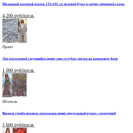
Шелковый матовый платок 135х145 см полевой букет в мятно-сиреневой гамме
4 200 руб/пог.м.
Принт
Лен плательный струящийся принт сине-голубые листья на ванильном фоне
1 000 руб/пог.м.
Штапель
Вискоза стрейч штапель плательная принт продольный купон с геометрией
1 600 руб/пог.м.