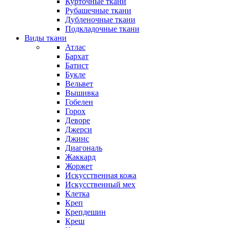
Курточные ткани
Рубашечные ткани
Дубленочные ткани
Подкладочные ткани
Виды ткани
Атлас
Бархат
Батист
Букле
Вельвет
Вышивка
Гобелен
Горох
Деворе
Джерси
Джинс
Диагональ
Жаккард
Жоржет
Искусственная кожа
Искусственный мех
Клетка
Креп
Крепдешин
Креш