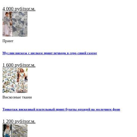
4 000 руб/пог.м.
Принт
Муслин вискоза с шелком принт печворк в серо-синей гамме
1 600 руб/пог.м.
Вискозные ткани
Трикотаж вискозный плательный принт букеты орхидей на молочном фоне
1 200 руб/пог.м.