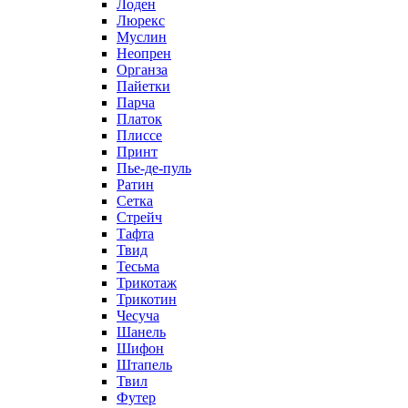
Лоден
Люрекс
Муслин
Неопрен
Органза
Пайетки
Парча
Платок
Плиссе
Принт
Пье-де-пуль
Ратин
Сетка
Стрейч
Тафта
Твид
Тесьма
Трикотаж
Трикотин
Чесуча
Шанель
Шифон
Штапель
Твил
Футер