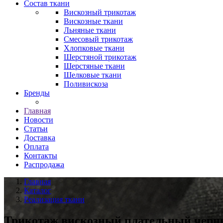
Состав ткани
Вискозный трикотаж
Вискозные ткани
Льняные ткани
Смесовый трикотаж
Хлопковые ткани
Шерстяной трикотаж
Шерстяные ткани
Шелковые ткани
Поливискоза
Бренды
Главная
Новости
Статьи
Доставка
Оплата
Контакты
Распродажа
Главная
Каталог
Реализация ткани
Трикотаж вискозный плательный черн