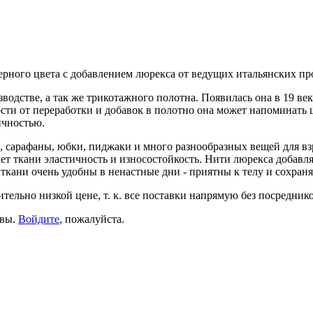
рного цвета с добавлением люрекса от ведущих итальянских пр
одстве, а так же трикотажного полотна. Появилась она в 19 век
и от переработки и добавок в полотно она может напоминать ше
ичностью.
, сарафаны, юбки, пиджаки и много разнообразных вещей для взр
ет ткани эластичность и износостойкость. Нити люрекса добавл
ткани очень удобны в ненастные дни - приятны к телу и сохраня
тельно низкой цене, т. к. все поставки напрямую без посреднико
ывы.
Войдите
, пожалуйста.