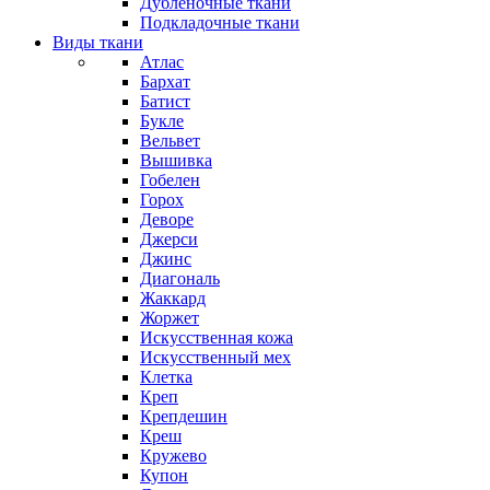
Дубленочные ткани
Подкладочные ткани
Виды ткани
Атлас
Бархат
Батист
Букле
Вельвет
Вышивка
Гобелен
Горох
Деворе
Джерси
Джинс
Диагональ
Жаккард
Жоржет
Искусственная кожа
Искусственный мех
Клетка
Креп
Крепдешин
Креш
Кружево
Купон