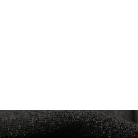
ый с нежным черным люрексом