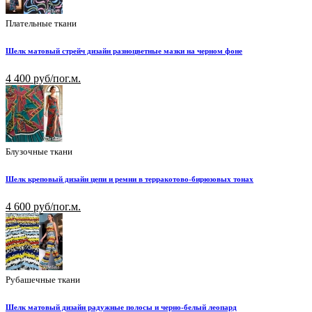
Плательные ткани
Шелк матовый стрейч дизайн разноцветные мазки на черном фоне
4 400 руб/пог.м.
Блузочные ткани
Шелк креповый дизайн цепи и ремни в терракотово-бирюзовых тонах
4 600 руб/пог.м.
Рубашечные ткани
Шелк матовый дизайн радужные полосы и черно-белый леопард