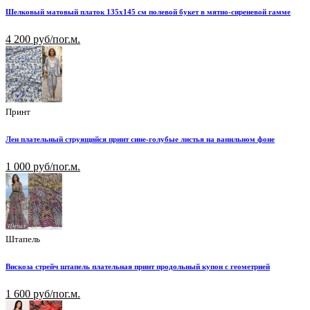
Шелковый матовый платок 135х145 см полевой букет в мятно-сиреневой гамме
4 200 руб/пог.м.
Принт
Лен плательный струящийся принт сине-голубые листья на ванильном фоне
1 000 руб/пог.м.
Штапель
Вискоза стрейч штапель плательная принт продольный купон с геометрией
1 600 руб/пог.м.