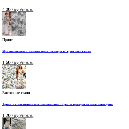
4 000 руб/пог.м.
Принт
Муслин вискоза с шелком принт печворк в серо-синей гамме
1 600 руб/пог.м.
Вискозные ткани
Трикотаж вискозный плательный принт букеты орхидей на молочном фоне
1 200 руб/пог.м.