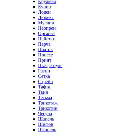
Кружево
Купон
Лоден
Люрекс
Муслин
Неопрен
Органза
Пайетки
Парча
Платок
Плиссе
Принт
Пье-де-пуль
Ратин
Сетка
Стрейч
Тафта
Твид
Тесьма
Трикотаж
Трикотин
Чесуча
Шанель
Шифон
Штапель