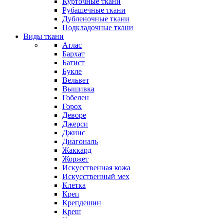
Курточные ткани
Рубашечные ткани
Дубленочные ткани
Подкладочные ткани
Виды ткани
Атлас
Бархат
Батист
Букле
Вельвет
Вышивка
Гобелен
Горох
Деворе
Джерси
Джинс
Диагональ
Жаккард
Жоржет
Искусственная кожа
Искусственный мех
Клетка
Креп
Крепдешин
Креш