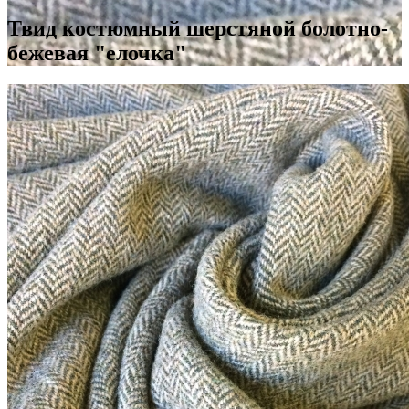
Твид костюмный шерстяной болотно-
бежевая "елочка"