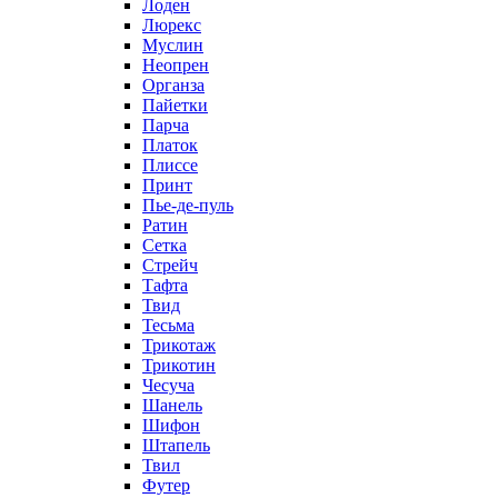
Лоден
Люрекс
Муслин
Неопрен
Органза
Пайетки
Парча
Платок
Плиссе
Принт
Пье-де-пуль
Ратин
Сетка
Стрейч
Тафта
Твид
Тесьма
Трикотаж
Трикотин
Чесуча
Шанель
Шифон
Штапель
Твил
Футер