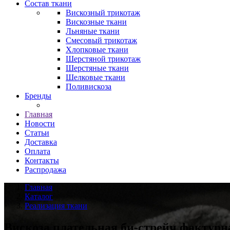
Состав ткани
Вискозный трикотаж
Вискозные ткани
Льняные ткани
Смесовый трикотаж
Хлопковые ткани
Шерстяной трикотаж
Шерстяные ткани
Шелковые ткани
Поливискоза
Бренды
Главная
Новости
Статьи
Доставка
Оплата
Контакты
Распродажа
Главная
Каталог
Реализация ткани
Вискоза плательная би-стрейч фактурн