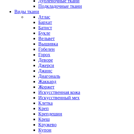
Дубленочные ткани
Подкладочные ткани
Виды ткани
Атлас
Бархат
Батист
Букле
Вельвет
Вышивка
Гобелен
Горох
Деворе
Джерси
Джинс
Диагональ
Жаккард
Жоржет
Искусственная кожа
Искусственный мех
Клетка
Креп
Крепдешин
Креш
Кружево
Купон