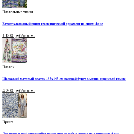
Плательные ткани
Батист хлопковый принт геометрический орнамент на синем фоне
1 000 руб/пог.м.
Платок
Шелковый матовый платок 135х145 см полевой букет в мятно-сиреневой гамме
4 200 руб/пог.м.
Принт
Лен плательный струящийся принт сине-голубые листья на ванильном фоне