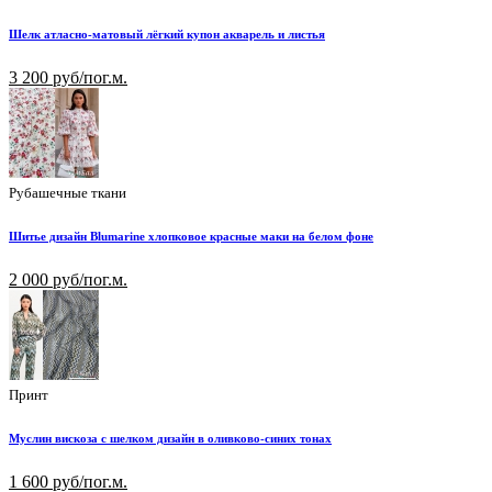
Шелк атласно-матовый лёгкий купон акварель и листья
3 200 руб/пог.м.
Рубашечные ткани
Шитье дизайн Blumarine хлопковое красные маки на белом фоне
2 000 руб/пог.м.
Принт
Муслин вискоза с шелком дизайн в оливково-синих тонах
1 600 руб/пог.м.