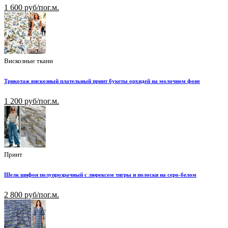
1 600 руб/пог.м.
Вискозные ткани
Трикотаж вискозный плательный принт букеты орхидей на молочном фоне
1 200 руб/пог.м.
Принт
Шелк шифон полупрозрачный с люрексом тигры и полоски на серо-белом
2 800 руб/пог.м.