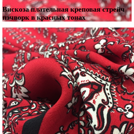
Вискоза плательная креповая стрейч
пэчворк в красных тонах