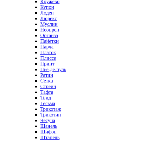
Кружево
Купон
Лоден
Люрекс
Муслин
Неопрен
Органза
Пайетки
Парча
Платок
Плиссе
Принт
Пье-де-пуль
Ратин
Сетка
Стрейч
Тафта
Твид
Тесьма
Трикотаж
Трикотин
Чесуча
Шанель
Шифон
Штапель