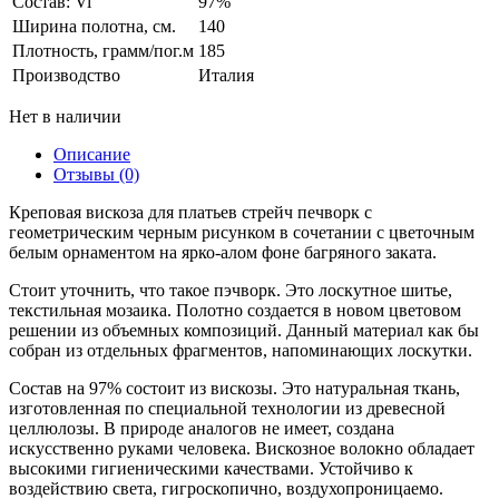
Состав: Vi
97%
Ширина полотна, см.
140
Плотность, грамм/пог.м
185
Производство
Италия
Нет в наличии
Описание
Отзывы (0)
Креповая вискоза для платьев стрейч печворк c
геометрическим черным рисунком в сочетании c цветочным
белым орнаментом на ярко-алом фоне багряного заката.
Стоит уточнить, что такое пэчворк. Это лоскутное шитье,
текстильная мозаика. Полотно создается в новом цветовом
решении из объемных композиций. Данный материал как бы
собран из отдельных фрагментов, напоминающих лоскутки.
Состав на 97% состоит из вискозы. Это натуральная ткань,
изготовленная по специальной технологии из древесной
целлюлозы. В природе аналогов не имеет, создана
искусственно руками человека. Вискозное волокно обладает
высокими гигиеническими качествами. Устойчиво к
воздействию света, гигроскопично, воздухопроницаемо.