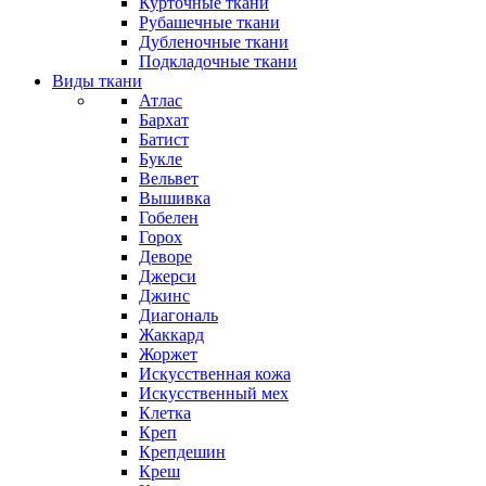
Курточные ткани
Рубашечные ткани
Дубленочные ткани
Подкладочные ткани
Виды ткани
Атлас
Бархат
Батист
Букле
Вельвет
Вышивка
Гобелен
Горох
Деворе
Джерси
Джинс
Диагональ
Жаккард
Жоржет
Искусственная кожа
Искусственный мех
Клетка
Креп
Крепдешин
Креш