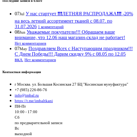
Последние записи в блоге
07
У нас стартует ❗️❗️❗️ЛЕТНЯЯ РАСПРОДАЖА❗️❗️❗️ -20%
Jul
на весь летний ассортимент тканей с 08.07. по
31.07.2026
1 комментарий
08
Уважаемые покупатели!!! Обращаем ваше
Jun
внимание, что 12.06 наш магазин-склад не работает!
Нет комментариев
07
Поздравляем Всех с Наступающим праздником!!!
May
С Днем Победы!!! Дарим скидку 9% с 08.05 по 12.05
вкл.
Нет комментариев
Контактная информация
г Москва. ул. Большая Косинская 27 БЦ "Косинская мунуфактура"
+7 (985) 226-86-76
info@imbal.ru
https://t.me/imbaltkani
ПН-Пт
10:00 - 17:00
Сб
по предварительной записи
Вс
выходной