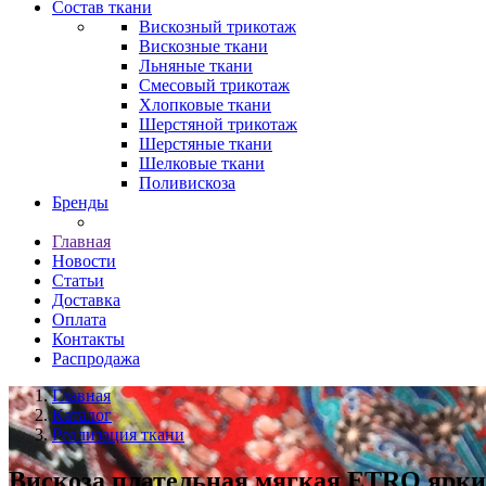
Состав ткани
Вискозный трикотаж
Вискозные ткани
Льняные ткани
Смесовый трикотаж
Хлопковые ткани
Шерстяной трикотаж
Шерстяные ткани
Шелковые ткани
Поливискоза
Бренды
Главная
Новости
Статьи
Доставка
Оплата
Контакты
Распродажа
Главная
Каталог
Реализация ткани
Вискоза плательная мягкая ETRO ярки