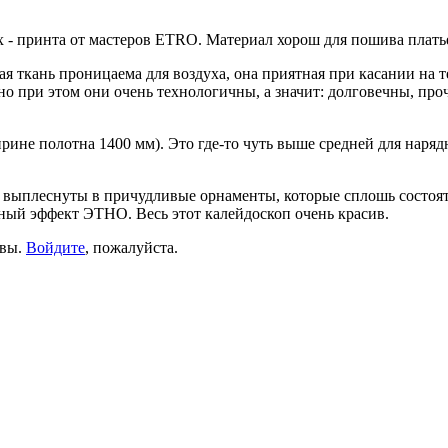
 - принта от мастеров ETRO. Материал хорош для пошива платье
ая ткань проницаема для воздуха, она приятная при касании на т
но при этом они очень технологичны, а значит: долговечны, пр
ирине полотна 1400 мм). Это где-то чуть выше средней для наря
т выплеснуты в причудливые орнаменты, которые сплошь состоят 
сный эффект ЭТНО. Весь этот калейдоскоп очень красив.
ывы.
Войдите
, пожалуйста.