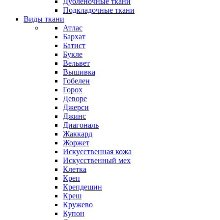
Дубленочные ткани
Подкладочные ткани
Виды ткани
Атлас
Бархат
Батист
Букле
Вельвет
Вышивка
Гобелен
Горох
Деворе
Джерси
Джинс
Диагональ
Жаккард
Жоржет
Искусственная кожа
Искусственный мех
Клетка
Креп
Крепдешин
Креш
Кружево
Купон