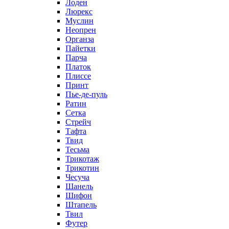
Лоден
Люрекс
Муслин
Неопрен
Органза
Пайетки
Парча
Платок
Плиссе
Принт
Пье-де-пуль
Ратин
Сетка
Стрейч
Тафта
Твид
Тесьма
Трикотаж
Трикотин
Чесуча
Шанель
Шифон
Штапель
Твил
Футер