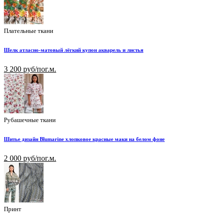
Плательные ткани
Шелк атласно-матовый лёгкий купон акварель и листья
3 200 руб/пог.м.
Рубашечные ткани
Шитье дизайн Blumarine хлопковое красные маки на белом фоне
2 000 руб/пог.м.
Принт