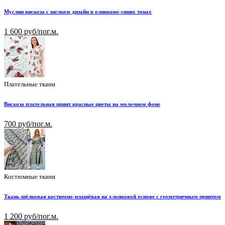
Муслин вискоза с шелком дизайн в оливково-синих тонах
1 600 руб/пог.м.
Плательные ткани
Вискоза плательная принт красные цветы на молочном фоне
700 руб/пог.м.
Костюмные ткани
Ткань шёлковая костюмно-плащёвая на хлопковой основе с геометричным принтом
1 200 руб/пог.м.