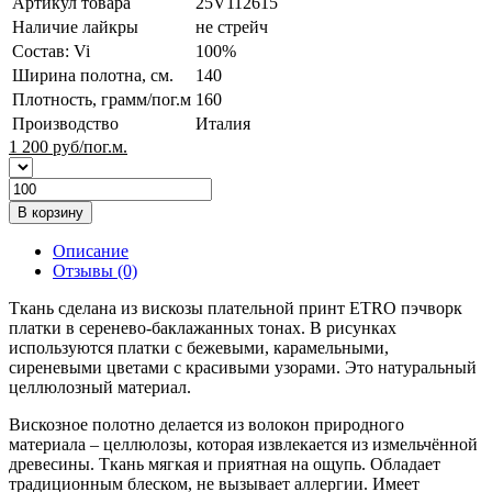
Артикул товара
25V112615
Наличие лайкры
не стрейч
Состав: Vi
100%
Ширина полотна, см.
140
Плотность, грамм/пог.м
160
Производство
Италия
1 200
руб/пог.м.
В корзину
Описание
Отзывы (0)
Ткань сделана из вискозы плательной принт ETRO пэчворк
платки в серенево-баклажанных тонах. В рисунках
используются платки с бежевыми, карамельными,
сиреневыми цветами с красивыми узорами. Это натуральный
целлюлозный материал.
Вискозное полотно делается из волокон природного
материала – целлюлозы, которая извлекается из измельчённой
древесины. Ткань мягкая и приятная на ощупь. Обладает
традиционным блеском, не вызывает аллергии. Имеет