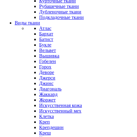
Курточные ткани
Рубашечные ткани
Дубленочные ткани
Подкладочные ткани
Виды ткани
Атлас
Бархат
Батист
Букле
Вельвет
Вышивка
Гобелен
Горох
Деворе
Джерси
Джинс
Диагональ
Жаккард
Жоржет
Искусственная кожа
Искусственный мех
Клетка
Креп
Крепдешин
Креш