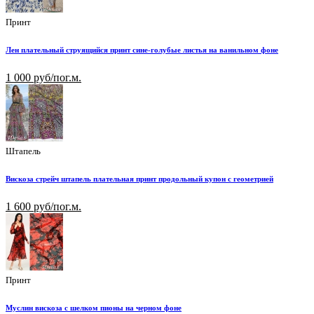
Принт
Лен плательный струящийся принт сине-голубые листья на ванильном фоне
1 000 руб/пог.м.
Штапель
Вискоза стрейч штапель плательная принт продольный купон с геометрией
1 600 руб/пог.м.
Принт
Муслин вискоза с шелком пионы на черном фоне