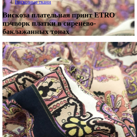
Вискозные ткани
Вискоза плательная принт ETRO
пэчворк платки в сиренево-
баклажанных тонах