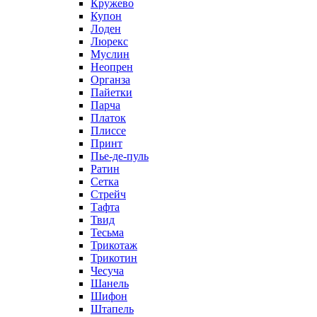
Кружево
Купон
Лоден
Люрекс
Муслин
Неопрен
Органза
Пайетки
Парча
Платок
Плиссе
Принт
Пье-де-пуль
Ратин
Сетка
Стрейч
Тафта
Твид
Тесьма
Трикотаж
Трикотин
Чесуча
Шанель
Шифон
Штапель