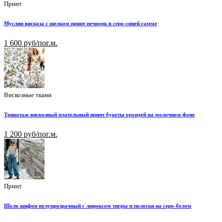
Принт
Муслин вискоза с шелком принт печворк в серо-синей гамме
1 600 руб/пог.м.
Вискозные ткани
Трикотаж вискозный плательный принт букеты орхидей на молочном фоне
1 200 руб/пог.м.
Принт
Шелк шифон полупрозрачный с люрексом тигры и полоски на серо-белом