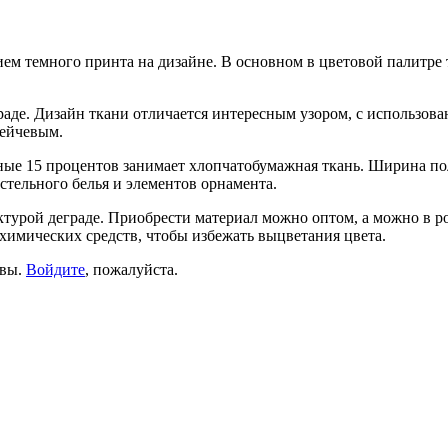
ием темного принта на дизайне. В основном в цветовой палитре
е. Дизайн ткани отличается интересным узором, с использовани
рейчевым.
льные 15 процентов занимает хлопчатобумажная ткань. Ширина по
остельного белья и элементов орнамента.
ктурой деграде. Приобрести материал можно оптом, а можно в ро
 химических средств, чтобы избежать выцветания цвета.
ывы.
Войдите
, пожалуйста.