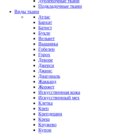
Дубленочные ткани
Подкладочные ткани
Виды ткани
Атлас
Бархат
Батист
Букле
Вельвет
Вышивка
Гобелен
Горох
Деворе
Джерси
Джинс
Диагональ
Жаккард
Жоржет
Искусственная кожа
Искусственный мех
Клетка
Креп
Крепдешин
Креш
Кружево
Купон