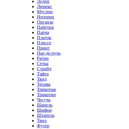
Лоден
Люрекс
Муслин
Неопрен
Органза
Пайетки
Парча
Платок
Плиссе
Принт
Пье-де-пуль
Ратин
Сетка
Стрейч
Тафта
Твид
Тесьма
Трикотаж
Трикотин
Чесуча
Шанель
Шифон
Штапель
Твил
Футер