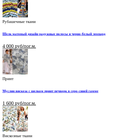
Рубашечные ткани
Шелк матовый дизайн радужные полосы и черно-белый леопард
4 000 руб/пог.м.
Принт
Муслин вискоза с шелком принт печворк в серо-синей гамме
1 600 руб/пог.м.
Вискозные ткани