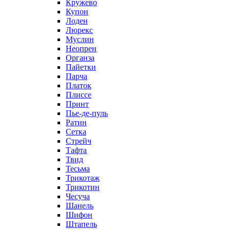
Кружево
Купон
Лоден
Люрекс
Муслин
Неопрен
Органза
Пайетки
Парча
Платок
Плиссе
Принт
Пье-де-пуль
Ратин
Сетка
Стрейч
Тафта
Твид
Тесьма
Трикотаж
Трикотин
Чесуча
Шанель
Шифон
Штапель