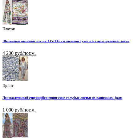
Платок
Шелковый матовый платок 135х145 см полевой букет в мятно-сиреневой гамме
4 200 руб/пог.м.
Принт
Лен плательный струящийся принт сине-голубые листья на ванильном фоне
1 000 руб/пог.м.