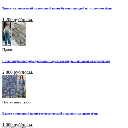
Трикотаж вискозный плательный принт букеты орхидей на молочном фоне
1 200 руб/пог.м.
Принт
Шелк шифон полупрозрачный с люрексом тигры и полоски на серо-белом
2 800 руб/пог.м.
Плательные ткани
Батист хлопковый принт геометрический орнамент на синем фоне
1 000 руб/пог.м.