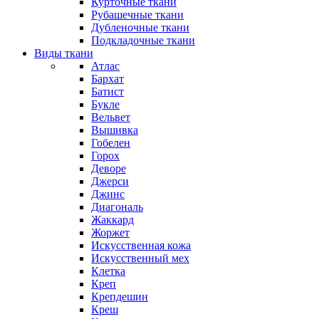
Курточные ткани
Рубашечные ткани
Дубленочные ткани
Подкладочные ткани
Виды ткани
Атлас
Бархат
Батист
Букле
Вельвет
Вышивка
Гобелен
Горох
Деворе
Джерси
Джинс
Диагональ
Жаккард
Жоржет
Искусственная кожа
Искусственный мех
Клетка
Креп
Крепдешин
Креш