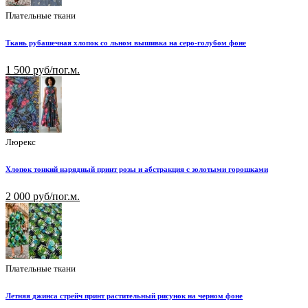
Плательные ткани
Ткань рубашечная хлопок со льном вышивка на серо-голубом фоне
1 500 руб/пог.м.
Люрекс
Хлопок тонкий нарядный принт розы и абстракция с золотыми горошками
2 000 руб/пог.м.
Плательные ткани
Летняя джинса стрейч принт растительный рисунок на черном фоне