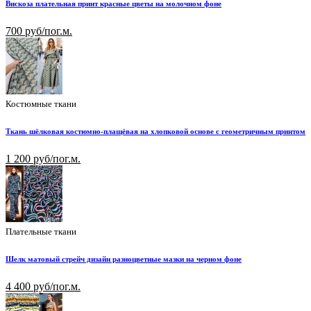
Вискоза плательная принт красные цветы на молочном фоне
700 руб/пог.м.
Костюмные ткани
Ткань шёлковая костюмно-плащёвая на хлопковой основе с геометричным принтом
1 200 руб/пог.м.
Плательные ткани
Шелк матовый стрейч дизайн разноцветные мазки на черном фоне
4 400 руб/пог.м.