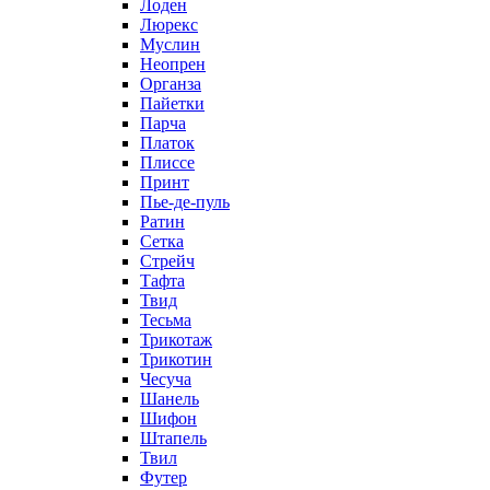
Лоден
Люрекс
Муслин
Неопрен
Органза
Пайетки
Парча
Платок
Плиссе
Принт
Пье-де-пуль
Ратин
Сетка
Стрейч
Тафта
Твид
Тесьма
Трикотаж
Трикотин
Чесуча
Шанель
Шифон
Штапель
Твил
Футер