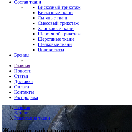
Состав ткани
Вискозный трикотаж
Вискозные ткани
Льняные ткани
Смесовый трикотаж
Хлопковые ткани
Шерстяной трикотаж
Шерстяные ткани
Шелковые ткани
Поливискоза
Бренды
Главная
Новости
Статьи
Доставка
Оплата
Контакты
Распродажа
Главная
Каталог
Реализация ткани
Жаккард тафта нарядный Alberta Ferre