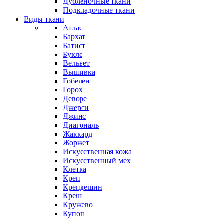
Дубленочные ткани
Подкладочные ткани
Виды ткани
Атлас
Бархат
Батист
Букле
Вельвет
Вышивка
Гобелен
Горох
Деворе
Джерси
Джинс
Диагональ
Жаккард
Жоржет
Искусственная кожа
Искусственный мех
Клетка
Креп
Крепдешин
Креш
Кружево
Купон