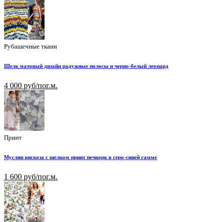
Рубашечные ткани
Шелк матовый дизайн радужные полосы и черно-белый леопард
4 000 руб/пог.м.
Принт
Муслин вискоза с шелком принт печворк в серо-синей гамме
1 600 руб/пог.м.