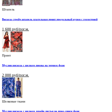
Штапель
Вискоза стрейч штапель плательная принт продольный купон с геометрией
1 600 руб/пог.м.
Принт
Муслин вискоза с шелком пионы на черном фоне
2 000 руб/пог.м.
Шелковые ткани
Муслин вискоза с шелком дизайн листья на ярко-синем фоне