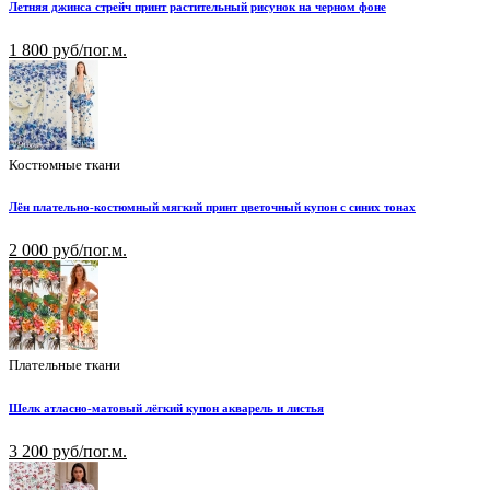
Летняя джинса стрейч принт растительный рисунок на черном фоне
1 800 руб/пог.м.
Костюмные ткани
Лён плательно-костюмный мягкий принт цветочный купон с синих тонах
2 000 руб/пог.м.
Плательные ткани
Шелк атласно-матовый лёгкий купон акварель и листья
3 200 руб/пог.м.