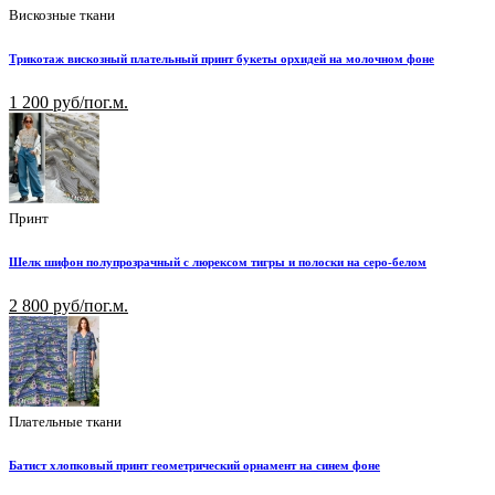
Вискозные ткани
Трикотаж вискозный плательный принт букеты орхидей на молочном фоне
1 200 руб/пог.м.
Принт
Шелк шифон полупрозрачный с люрексом тигры и полоски на серо-белом
2 800 руб/пог.м.
Плательные ткани
Батист хлопковый принт геометрический орнамент на синем фоне