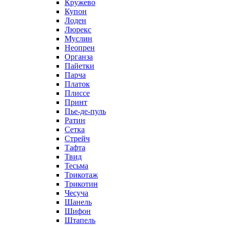
Кружево
Купон
Лоден
Люрекс
Муслин
Неопрен
Органза
Пайетки
Парча
Платок
Плиссе
Принт
Пье-де-пуль
Ратин
Сетка
Стрейч
Тафта
Твид
Тесьма
Трикотаж
Трикотин
Чесуча
Шанель
Шифон
Штапель