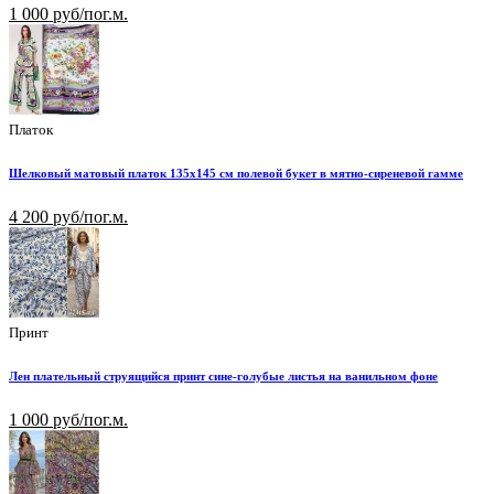
1 000 руб/пог.м.
Платок
Шелковый матовый платок 135х145 см полевой букет в мятно-сиреневой гамме
4 200 руб/пог.м.
Принт
Лен плательный струящийся принт сине-голубые листья на ванильном фоне
1 000 руб/пог.м.