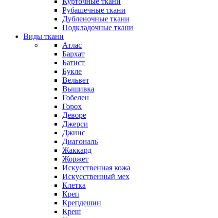
Курточные ткани
Рубашечные ткани
Дубленочные ткани
Подкладочные ткани
Виды ткани
Атлас
Бархат
Батист
Букле
Вельвет
Вышивка
Гобелен
Горох
Деворе
Джерси
Джинс
Диагональ
Жаккард
Жоржет
Искусственная кожа
Искусственный мех
Клетка
Креп
Крепдешин
Креш