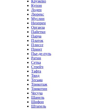
Кружево
Купон
Лоден
Люрекс
Муслин
Неопрен
Органза
Пайетки
Парча
Платок
Плиссе
Принт
Пье-де-пуль
Ратин
Сетка
Стрейч
Тафта
Твид
Тесьма
Трикотаж
Трикотин
Чесуча
Шанель
Шифон
Штапель