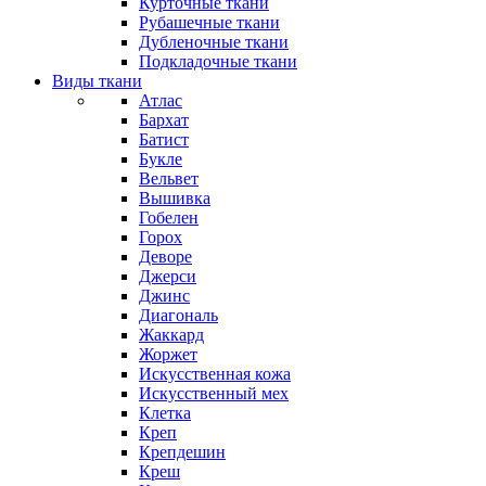
Курточные ткани
Рубашечные ткани
Дубленочные ткани
Подкладочные ткани
Виды ткани
Атлас
Бархат
Батист
Букле
Вельвет
Вышивка
Гобелен
Горох
Деворе
Джерси
Джинс
Диагональ
Жаккард
Жоржет
Искусственная кожа
Искусственный мех
Клетка
Креп
Крепдешин
Креш