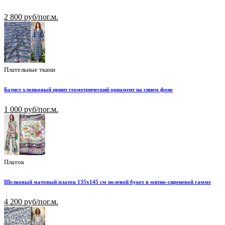
2 800 руб/пог.м.
Плательные ткани
Батист хлопковый принт геометрический орнамент на синем фоне
1 000 руб/пог.м.
Платок
Шелковый матовый платок 135х145 см полевой букет в мятно-сиреневой гамме
4 200 руб/пог.м.