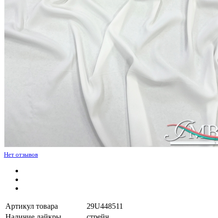
Нет отзывов
Артикул товара
29U448511
Наличие лайкры
стрейч