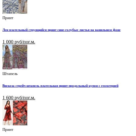
Принт
Лен плательный струящийся принт сине-голубые листья на ванильном фоне
1 000 руб/пог.м.
Штапель
Вискоза стрейч штапель плательная принт продольный купон с геометрией
1 600 руб/пог.м.
Принт