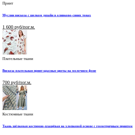
Принт
Муслин вискоза с шелком дизайн в оливково-синих тонах
1 600 руб/пог.м.
Плательные ткани
Вискоза плательная принт красные цветы на молочном фоне
700 руб/пог.м.
Костюмные ткани
Ткань шёлковая костюмно-плащёвая на хлопковой основе с геометричным принтом