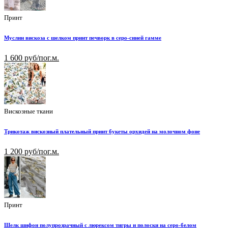
Принт
Муслин вискоза с шелком принт печворк в серо-синей гамме
1 600 руб/пог.м.
Вискозные ткани
Трикотаж вискозный плательный принт букеты орхидей на молочном фоне
1 200 руб/пог.м.
Принт
Шелк шифон полупрозрачный с люрексом тигры и полоски на серо-белом