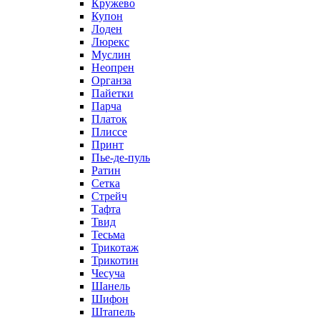
Кружево
Купон
Лоден
Люрекс
Муслин
Неопрен
Органза
Пайетки
Парча
Платок
Плиссе
Принт
Пье-де-пуль
Ратин
Сетка
Стрейч
Тафта
Твид
Тесьма
Трикотаж
Трикотин
Чесуча
Шанель
Шифон
Штапель