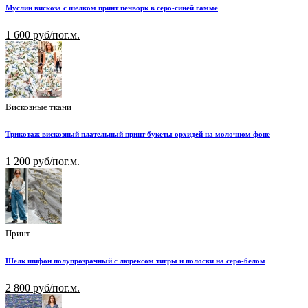
Муслин вискоза с шелком принт печворк в серо-синей гамме
1 600 руб/пог.м.
Вискозные ткани
Трикотаж вискозный плательный принт букеты орхидей на молочном фоне
1 200 руб/пог.м.
Принт
Шелк шифон полупрозрачный с люрексом тигры и полоски на серо-белом
2 800 руб/пог.м.