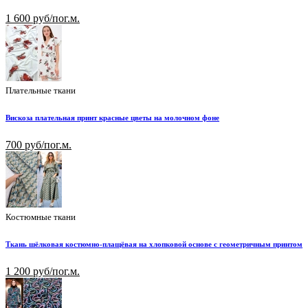
1 600 руб/пог.м.
Плательные ткани
Вискоза плательная принт красные цветы на молочном фоне
700 руб/пог.м.
Костюмные ткани
Ткань шёлковая костюмно-плащёвая на хлопковой основе с геометричным принтом
1 200 руб/пог.м.