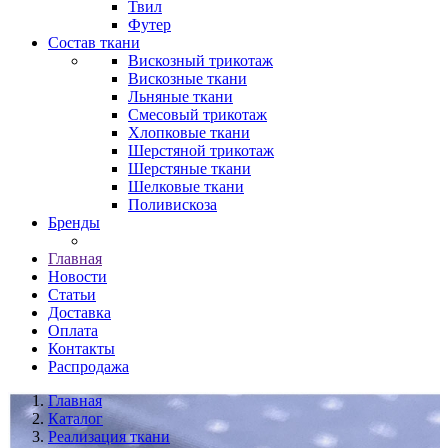
Твил
Футер
Состав ткани
Вискозный трикотаж
Вискозные ткани
Льняные ткани
Смесовый трикотаж
Хлопковые ткани
Шерстяной трикотаж
Шерстяные ткани
Шелковые ткани
Поливискоза
Бренды
Главная
Новости
Статьи
Доставка
Оплата
Контакты
Распродажа
Главная
Каталог
Реализация ткани