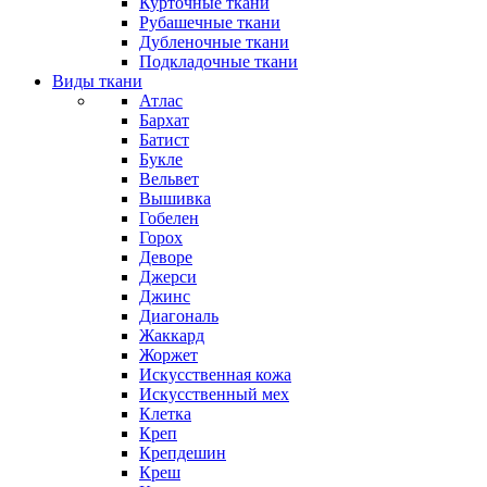
Курточные ткани
Рубашечные ткани
Дубленочные ткани
Подкладочные ткани
Виды ткани
Атлас
Бархат
Батист
Букле
Вельвет
Вышивка
Гобелен
Горох
Деворе
Джерси
Джинс
Диагональ
Жаккард
Жоржет
Искусственная кожа
Искусственный мех
Клетка
Креп
Крепдешин
Креш