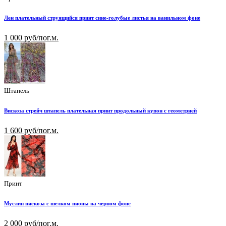
Лен плательный струящийся принт сине-голубые листья на ванильном фоне
1 000 руб/пог.м.
Штапель
Вискоза стрейч штапель плательная принт продольный купон с геометрией
1 600 руб/пог.м.
Принт
Муслин вискоза с шелком пионы на черном фоне
2 000 руб/пог.м.