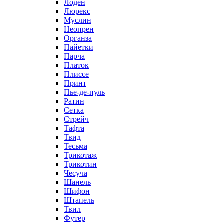
Лоден
Люрекс
Муслин
Неопрен
Органза
Пайетки
Парча
Платок
Плиссе
Принт
Пье-де-пуль
Ратин
Сетка
Стрейч
Тафта
Твид
Тесьма
Трикотаж
Трикотин
Чесуча
Шанель
Шифон
Штапель
Твил
Футер