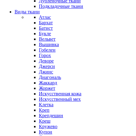
Дубленочные ткани
Подкладочные ткани
Виды ткани
Атлас
Бархат
Батист
Букле
Вельвет
Вышивка
Гобелен
Горох
Деворе
Джерси
Джинс
Диагональ
Жаккард
Жоржет
Искусственная кожа
Искусственный мех
Клетка
Креп
Крепдешин
Креш
Кружево
Купон