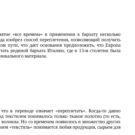
нятие «все времена» в применении к бархату несколько
огда изобрел способ переплетения, позволяющий получить
ом пути, что дает основания предположить, что Европа
итать родиной бархата Италию, где в 13-м столетии была
уникального материала.
 что в переводе означает «переплетать». Когда-то давно
 текстилем понималось только тканое полотно (то есть,
– волокна. Но со временем появилось и множество других
нием «текстиль» понимается любая продукция, сырьем для