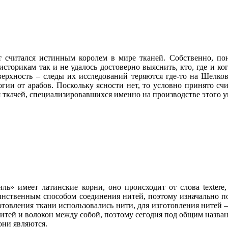
т считался истинным королем в мире тканей. Собственно, по
историкам так и не удалось достоверно выяснить, кто, где и к
ерхность – следы их исследований теряются где-то на Шелков
огии от арабов. Поскольку ясности нет, то условно принято сч
я ткачей, специализировавшихся именно на производстве этого 
ль» имеет латинские корни, оно происходит от слова textere,
нственным способом соединения нитей, поэтому изначально под
готовления ткани использовались нити, для изготовления нитей 
итей и волокон между собой, поэтому сегодня под общим назва
они являются.