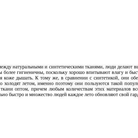
ежду натуральными и синтетическими тканями, люди делают выб
ы более гигиеничны, поскольку хорошо впитывают влагу и быст
я коже дышать. К тому же, в сравнении с синтетикой, они об
о холодят летом, именно поэтому они пользуются такой попу
ткани оптом, причем любым количествам этих материалов все
льно быстро и множество людей каждое лето обновляют свой гар