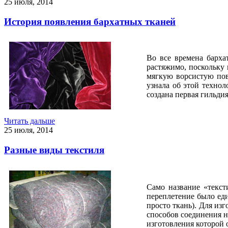
25 июля, 2014
История появления бархатных тканей
Во все времена барха
растяжимо, поскольку 
мягкую ворсистую пов
узнала об этой технол
создана первая гильди
Читать дальше
25 июля, 2014
Разные виды текстиля
Само название «тексти
переплетение было еди
просто ткань). Для из
способов соединения н
изготовления которой 