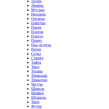
Лоден
Люрекс
Муслин
Неопрен
Органза
Пайетки
Парча
Платок
Плиссе
Принт
Пье-де-пуль
Ратин
Сетка
Стрейч
Тафта
Твид
Тесьма
Трикотаж
Трикотин
Чесуча
Шанель
Шифон
Штапель
Твил
Футер