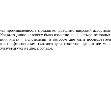
ная промышленность предлагает довольно широкий ассортимен
 Когда-то давно человеку было известно лишь четыре основных
тения нитей – полотняный, в котором две нити последовате
дня профессионалам ткацкого дела известно превеликое мно
льзуется уже не две, а больше.