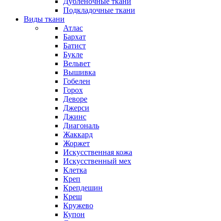
Дубленочные ткани
Подкладочные ткани
Виды ткани
Атлас
Бархат
Батист
Букле
Вельвет
Вышивка
Гобелен
Горох
Деворе
Джерси
Джинс
Диагональ
Жаккард
Жоржет
Искусственная кожа
Искусственный мех
Клетка
Креп
Крепдешин
Креш
Кружево
Купон