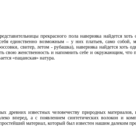
редставительницы прекрасного пола наверняка найдется хоть 
себя единственно возможным – у них платьев, само собой, м
оссовки, свитер, летом - рубашка), наверняка найдется хоть од
уть свою женственность и напомнить себе и окружающим, что п
ется «пацанская» натура.
ых древних известных человечеству природных материалов, 
алеко вперед, а с появлением синтетических волокон и ком
 простейший материал, который был известен нашим далеким пре