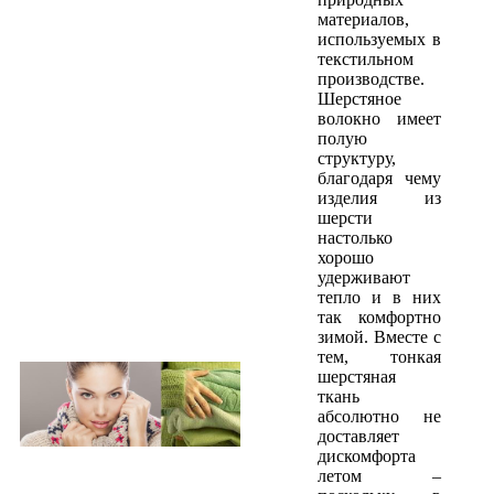
материалов,
используемых в
текстильном
производстве.
Шерстяное
волокно имеет
полую
структуру,
благодаря чему
изделия из
шерсти
настолько
хорошо
удерживают
тепло и в них
так комфортно
зимой. Вместе с
тем, тонкая
шерстяная
ткань
абсолютно не
доставляет
дискомфорта
летом –