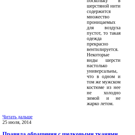
поскольку в
шерстяной нити
содержится
множество
проницаемых
для воздуха
пустот, то такая
одежда
прекрасно
вентилируется.
Некоторые
виды шерсти
настолько
универсальны,
что в одном и
том же мужском
костюме из нее
не холодно
зимой и не
жарко летом.
Читать дальше
25 июля, 2014
Правила обращения с шелковыми тканями