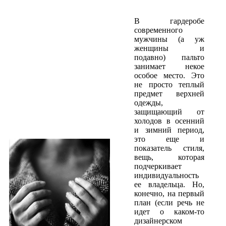
В гардеробе
современного
мужчины (а уж
женщины и
подавно) пальто
занимает некое
особое место. Это
не просто теплый
предмет верхней
одежды,
защищающий от
холодов в осенний
и зимний период,
это еще и
показатель стиля,
вещь, которая
подчеркивает
индивидуальность
ее владельца. Но,
конечно, на первый
план (если речь не
идет о каком-то
дизайнерском