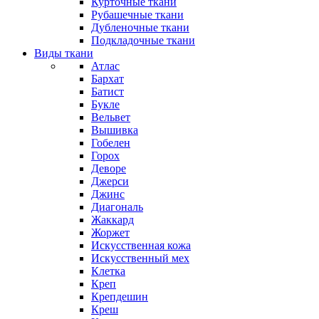
Курточные ткани
Рубашечные ткани
Дубленочные ткани
Подкладочные ткани
Виды ткани
Атлас
Бархат
Батист
Букле
Вельвет
Вышивка
Гобелен
Горох
Деворе
Джерси
Джинс
Диагональ
Жаккард
Жоржет
Искусственная кожа
Искусственный мех
Клетка
Креп
Крепдешин
Креш