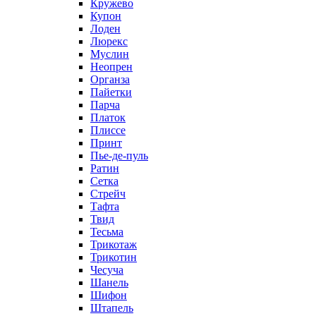
Кружево
Купон
Лоден
Люрекс
Муслин
Неопрен
Органза
Пайетки
Парча
Платок
Плиссе
Принт
Пье-де-пуль
Ратин
Сетка
Стрейч
Тафта
Твид
Тесьма
Трикотаж
Трикотин
Чесуча
Шанель
Шифон
Штапель