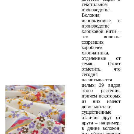
текстильном
производстве.
Волокна,
используемые в
производстве
хлопковой нити –
это волокна
созревших
коробочек
хлопчатника,
отделенные от
семян. Стоит
отметить, что
сегодня
насчитывается
целых 39 видов
этого растения,
причем некоторых
из них имеют
довольно-таки
существенные
отличия друг от
друга – например,
в длине волокон,
что обуславливает